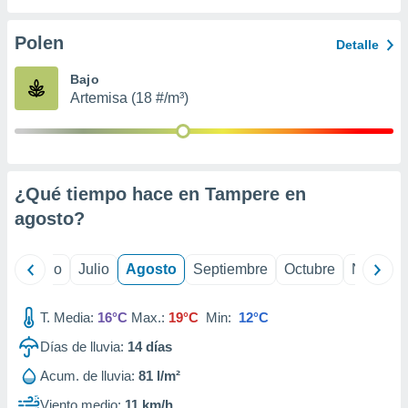
 seleccionar
o.
Polen
Detalle
calización
precisa e
Bajo
ión mediante
Artemisa (18 #/m³)
, publicidad
dos,
 publicidad
,
¿Qué tiempo hace en Tampere en
ón de
agosto
?
 desarrollo
s.
tros 1199
yo
Junio
Julio
Agosto
Septiembre
Octubre
Noviemb
ios
T. Media:
16°C
Max.:
19°C
Min:
12°C
Días de lluvia:
14
días
Acum. de lluvia:
81 l/m²
Viento medio:
11 km/h