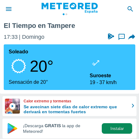
El Tiempo en Tampere
privacidad
17:33
Domingo
...
o de
tiempo.com)
borado por
Soleado
es para
20°
ue la
 que se
e calidad.
Suroeste
eder a este
Sensación de 20°
19
37 km/h
ediante las
opciones:
Calor extremo y tormentas
ookies y
Se avecinan siete días de calor extremo que
e forma
derivará en tormentas fuertes
d digital
¡Descarga
GRATIS
la app de
Instalar
ada, basada
Meteored!
mación