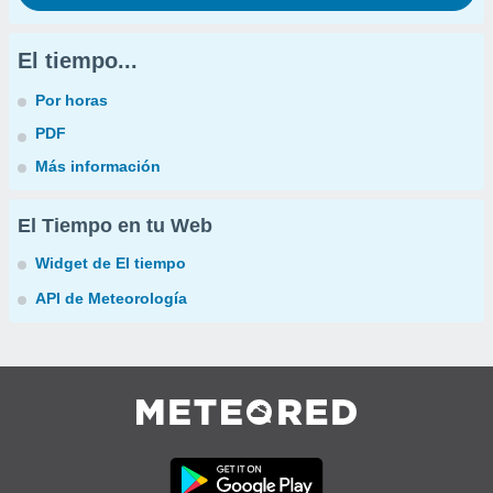
El tiempo...
Por horas
PDF
Más información
El Tiempo en tu Web
Widget de El tiempo
API de Meteorología