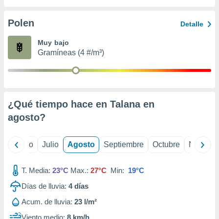
 seleccionar
o.
Polen
Detalle
calización
precisa e
Muy bajo
ión mediante
Gramíneas (4 #/m³)
, publicidad
dos,
 publicidad
,
¿Qué tiempo hace en Talana en
ón de
agosto
?
 desarrollo
s.
tros 1199
yo
Junio
Julio
Agosto
Septiembre
Octubre
Noviemb
ios
T. Media:
23°C
Max.:
27°C
Min:
19°C
Días de lluvia:
4
días
Acum. de lluvia:
23 l/m²
Viento medio:
8 km/h