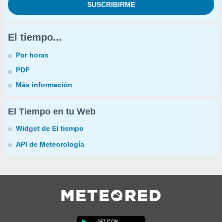
El tiempo...
Por horas
PDF
Más información
El Tiempo en tu Web
Widget de El tiempo
API de Meteorología