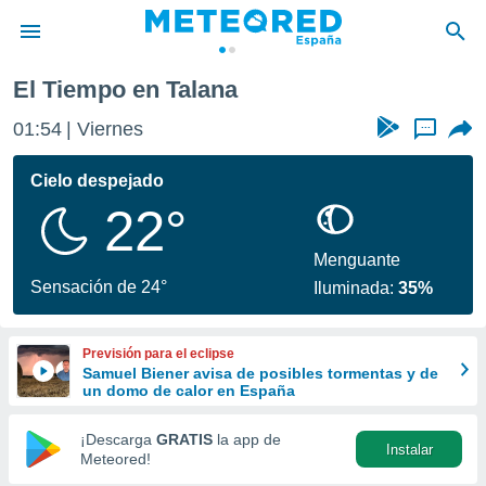
El Tiempo en Talana
privacidad
01:54
Viernes
...
o de
tiempo.com)
borado por
Cielo despejado
es para
22°
ue la
 que se
e calidad.
Menguante
eder a este
Sensación de 24°
Iluminada:
35%
ediante las
opciones:
Previsión para el eclipse
ookies y
Samuel Biener avisa de posibles tormentas y de
e forma
un domo de calor en España
d digital
¡Descarga
GRATIS
la app de
Instalar
ada, basada
Meteored!
mación