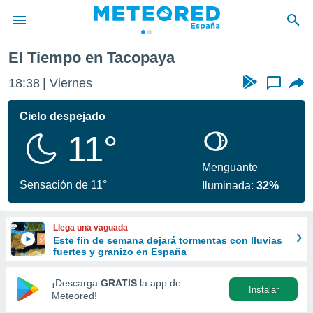
El Tiempo en Tacopaya
privacidad
18:38
Viernes
...
o de
tiempo.com)
borado por
Cielo despejado
es para
11°
ue la
 que se
e calidad.
Menguante
eder a este
Sensación de 11°
Iluminada:
32%
ediante las
opciones:
Llega una vaguada
ookies y
Este fin de semana dejará tormentas con lluvias
e forma
fuertes y granizo en España
d digital
¡Descarga
GRATIS
la app de
Instalar
ada, basada
Meteored!
mación