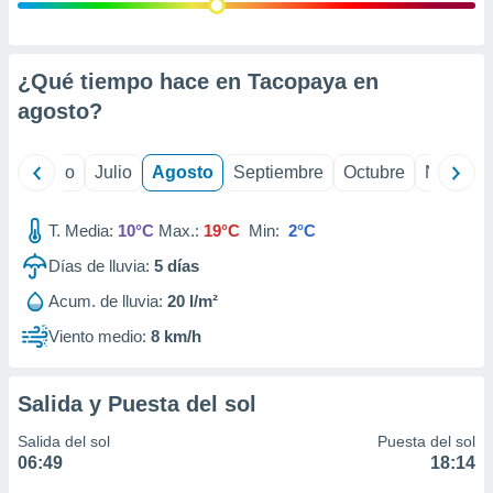
 seleccionar
o.
calización
precisa e
¿Qué tiempo hace en Tacopaya en
ión mediante
agosto
?
, publicidad
yo
Junio
Julio
Agosto
Septiembre
Octubre
Noviemb
dos,
 publicidad
,
T. Media:
10°C
Max.:
19°C
Min:
2°C
ón de
Días de lluvia:
5
días
 desarrollo
s.
Acum. de lluvia:
20 l/m²
tros 1199
Viento medio:
8 km/h
ios
Salida y Puesta del sol
Salida del sol
Puesta del sol
06:49
18:14