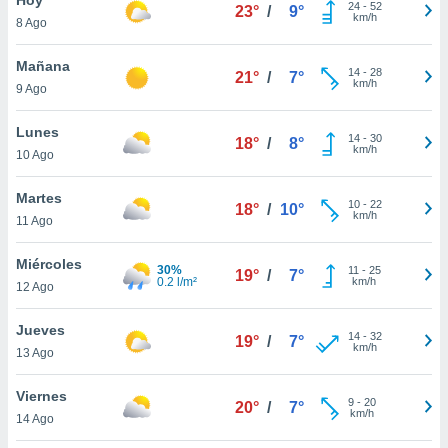
24
-
52
23°
/
9°
km/h
8 Ago
do en
 mismo.
sultar más
Mañana
14
-
28
21°
/
7°
 en nuestra
km/h
9 Ago
 Cookies
y
ualquier
Lunes
14
-
30
18°
/
8°
km/h
10 Ago
ento
 botón
ación de
Martes
10
-
22
18°
/
10°
kies
km/h
11 Ago
 disponible
e nuestra
Miércoles
30%
11
-
25
.
19°
/
7°
0.2 l/m²
km/h
12 Ago
IVAMENTE,
Jueves
14
-
32
19°
/
7°
km/h
13 Ago
as
 a cookies
Viernes
9
-
20
20°
/
7°
km/h
 no aceptar
14 Ago
ón de