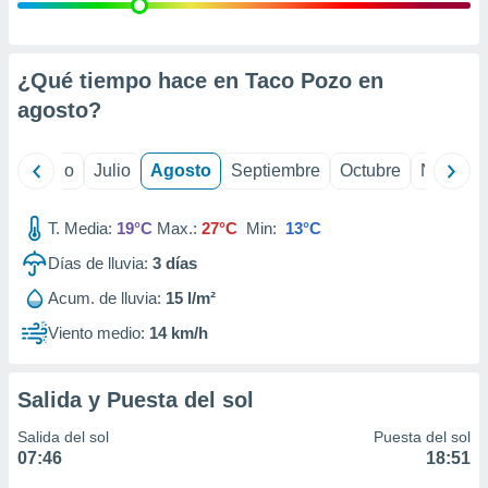
 seleccionar
o.
calización
precisa e
¿Qué tiempo hace en Taco Pozo en
ión mediante
agosto
?
, publicidad
yo
Junio
Julio
Agosto
Septiembre
Octubre
Noviemb
dos,
 publicidad
,
T. Media:
19°C
Max.:
27°C
Min:
13°C
ón de
Días de lluvia:
3
días
 desarrollo
s.
Acum. de lluvia:
15 l/m²
tros 1199
Viento medio:
14 km/h
ios
Salida y Puesta del sol
Salida del sol
Puesta del sol
07:46
18:51