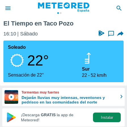
El Tiempo en Taco Pozo
privacidad
16:10
Sábado
...
o de
tiempo.com)
borado por
Soleado
es para
22°
ue la
 que se
e calidad.
Sur
eder a este
Sensación de 22°
22
52 km/h
ediante las
opciones:
Tormentas muy fuertes
ookies y
Dejarán lluvias muy intensas, reventones y
e forma
pedrisco en las comunidades del norte
d digital
¡Descarga
GRATIS
la app de
Instalar
ada, basada
Meteored!
mación