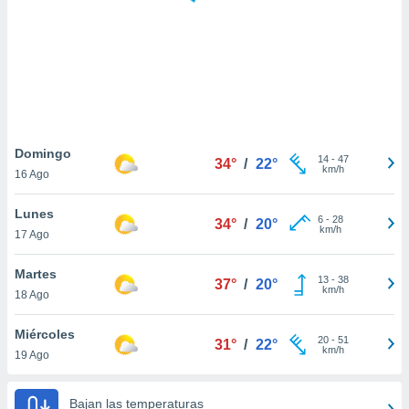
 botón
.
nto,
cios
kies,
ores únicos
Domingo
14
-
47
as similares
34°
/
22°
km/h
16 Ago
nar,
rocesar
Lunes
onales como
6
-
28
34°
/
20°
km/h
 este sitio
17 Ago
recciones IP
ficadores de
Martes
13
-
38
37°
/
20°
 posible
km/h
18 Ago
s
 traten tus
Miércoles
nales en
20
-
51
31°
/
22°
km/h
 interés
19 Ago
go a lo que
nerte. Para
Bajan las temperaturas
retirar su