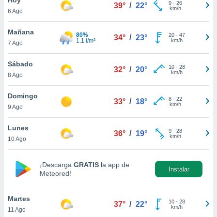
9
-
26
39°
/
22°
km/h
6 Ago
do en
 mismo.
sultar más
Mañana
80%
20
-
47
34°
/
23°
 en nuestra
1.1 l/m²
km/h
7 Ago
 Cookies
y
ualquier
Sábado
10
-
28
32°
/
20°
km/h
8 Ago
ento
 botón
ación de
Domingo
8
-
22
33°
/
18°
kies
km/h
9 Ago
 disponible
e nuestra
Lunes
9
-
28
.
36°
/
19°
km/h
10 Ago
IVAMENTE,
¡Descarga
GRATIS
la app de
Instalar
Meteored!
as
 a cookies
Martes
 no aceptar
10
-
28
37°
/
22°
km/h
11 Ago
ón de