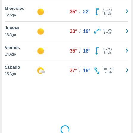
uedes
uestro sitio
Miércoles
9
-
29
35°
/
22°
.com. En
km/h
12 Ago
te
 de que
Jueves
talarán
9
-
28
33°
/
19°
km/h
13 Ago
e sean
para
a
Viernes
5
-
20
35°
/
18°
por el sitio
km/h
14 Ago
o se
cookies para
Sábado
18
-
43
37°
/
19°
km/h
15 Ago
nto ni para
licidad o
ado, aunque
sualizar
general no
ada. Puedes
 instalación
y acceder a
io web a
ste abono