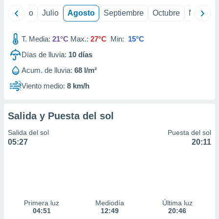
yo
Junio
Julio
Agosto
Septiembre
Octubre
Noviemb
T. Media:
21°C
Max.:
27°C
Min:
15°C
Días de lluvia:
10
días
Acum. de lluvia:
68 l/m²
Viento medio:
8 km/h
Salida y Puesta del sol
Salida del sol
Puesta del sol
05:27
20:11
Primera luz
Mediodía
Última luz
04:51
12:49
20:46