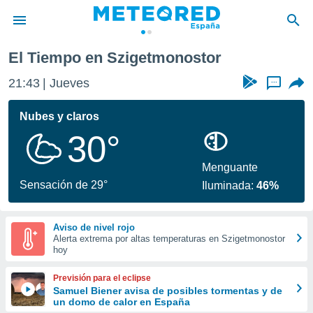
El Tiempo en Szigetmonostor
privacidad
21:43
Jueves
...
o de
tiempo.com)
borado por
Nubes y claros
es para
30°
ue la
 que se
e calidad.
Menguante
eder a este
Sensación de 29°
Iluminada:
46%
ediante las
opciones:
Aviso de nivel rojo
ookies y
Alerta extrema por altas temperaturas en Szigetmonostor
e forma
hoy
d digital
Previsión para el eclipse
ada, basada
Samuel Biener avisa de posibles tormentas y de
un domo de calor en España
mación