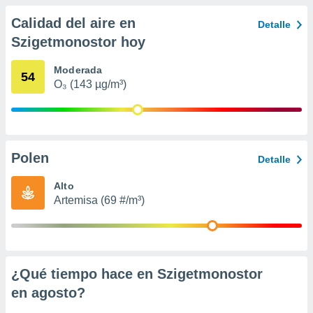
 seleccionar
o.
Calidad del aire en
Detalle
calización
Szigetmonostor hoy
precisa e
ión mediante
Moderada
54
O₃ (143 µg/m³)
, publicidad
dos,
 publicidad
,
ón de
Polen
Detalle
 desarrollo
s.
Alto
Artemisa (69 #/m³)
tros 1199
ios
¿Qué tiempo hace en Szigetmonostor
en
agosto
?