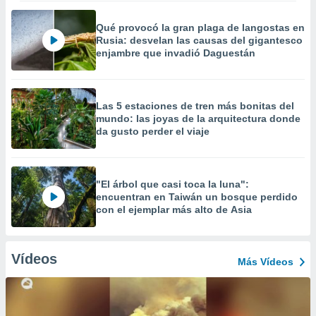
Qué provocó la gran plaga de langostas en
Rusia: desvelan las causas del gigantesco
enjambre que invadió Daguestán
Las 5 estaciones de tren más bonitas del
mundo: las joyas de la arquitectura donde
da gusto perder el viaje
"El árbol que casi toca la luna":
encuentran en Taiwán un bosque perdido
con el ejemplar más alto de Asia
Vídeos
Más Vídeos