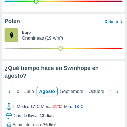
 seleccionar
o.
calización
precisa e
Polen
Detalle
ión mediante
Bajo
, publicidad
Gramíneas (19 #/m³)
dos,
 publicidad
,
ón de
¿Qué tiempo hace en Swinhope en
 desarrollo
s.
agosto
?
tros 1199
ios
yo
Junio
Julio
Agosto
Septiembre
Octubre
Noviemb
T. Media:
17°C
Max.:
21°C
Min:
13°C
Días de lluvia:
13
días
Acum. de lluvia:
76 l/m²