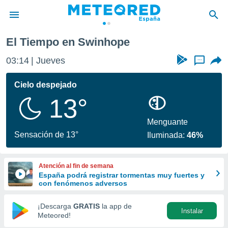
El Tiempo en Swinhope
privacidad
03:14
Jueves
...
o de
tiempo.com)
borado por
Cielo despejado
es para
13°
ue la
 que se
e calidad.
Menguante
eder a este
Sensación de 13°
Iluminada:
46%
ediante las
opciones:
Atención al fin de semana
ookies y
España podrá registrar tormentas muy fuertes y
e forma
con fenómenos adversos
d digital
¡Descarga
GRATIS
la app de
Instalar
ada, basada
Meteored!
mación