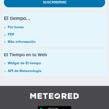
El tiempo...
Por horas
PDF
Más información
El Tiempo en tu Web
Widget de El tiempo
API de Meteorología