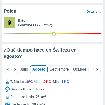
 seleccionar
o.
Polen
Detalle
calización
precisa e
Bajo
ión mediante
Gramíneas (26 #/m³)
, publicidad
dos,
 publicidad
,
¿Qué tiempo hace en Świlcza en
ón de
agosto
?
 desarrollo
s.
tros 1199
yo
Junio
Julio
Agosto
Septiembre
Octubre
Noviemb
ios
T. Media:
19°C
Max.:
24°C
Min:
14°C
Días de lluvia:
13
días
Acum. de lluvia:
76 l/m²
Viento medio:
10 km/h