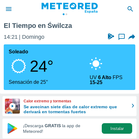
El Tiempo en Świlcza
privacidad
14:21
Domingo
...
o de
tiempo.com)
borado por
Soleado
es para
24°
ue la
 que se
e calidad.
UV
6 Alto
FPS
eder a este
Sensación de 25°
15-25
ediante las
opciones:
Calor extremo y tormentas
ookies y
Se avecinan siete días de calor extremo que
e forma
derivará en tormentas fuertes
d digital
¡Descarga
GRATIS
la app de
Instalar
ada, basada
Meteored!
mación