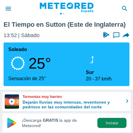
El Tiempo en Sutton (Este de Inglaterra)
privacidad
13:52
Sábado
...
o de
tiempo.com)
borado por
Soleado
es para
25°
ue la
 que se
e calidad.
Sur
eder a este
Sensación de 25°
20
37 km/h
ediante las
opciones:
Tormentas muy fuertes
ookies y
Dejarán lluvias muy intensas, reventones y
e forma
pedrisco en las comunidades del norte
d digital
¡Descarga
GRATIS
la app de
Instalar
ada, basada
Meteored!
mación