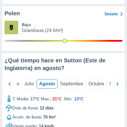
 seleccionar
o.
Polen
Detalle
calización
precisa e
Bajo
ión mediante
Gramíneas (24 #/m³)
, publicidad
dos,
 publicidad
,
¿Qué tiempo hace en Sutton (Este de
ón de
Inglaterra) en
agosto
?
 desarrollo
s.
tros 1199
yo
Junio
Julio
Agosto
Septiembre
Octubre
Noviemb
ios
T. Media:
17°C
Max.:
21°C
Min:
13°C
Días de lluvia:
12
días
Acum. de lluvia:
70 l/m²
Viento medio:
14 km/h