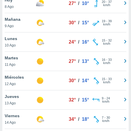
20
-
37
27°
/
10°
km/h
8 Ago
do en
 mismo.
sultar más
Mañana
19
-
39
30°
/
15°
 en nuestra
km/h
9 Ago
 Cookies
y
ualquier
Lunes
15
-
32
24°
/
16°
km/h
10 Ago
ento
 botón
ación de
Martes
16
-
33
27°
/
13°
kies
km/h
11 Ago
 disponible
e nuestra
Miércoles
15
-
33
.
30°
/
14°
km/h
12 Ago
IVAMENTE,
Jueves
9
-
24
32°
/
15°
km/h
13 Ago
as
 a cookies
Viernes
7
-
30
34°
/
18°
km/h
 no aceptar
14 Ago
ón de