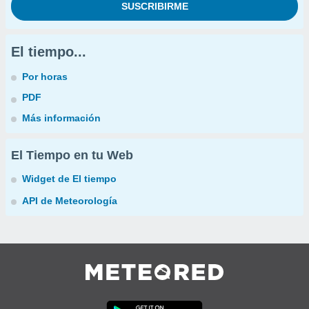
El tiempo...
Por horas
PDF
Más información
El Tiempo en tu Web
Widget de El tiempo
API de Meteorología