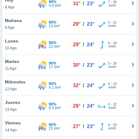
90%
7
-
26
31°
/
23°
4.9 l/m²
km/h
8 Ago
do en
 mismo.
sultar más
Mañana
90%
5
-
21
29°
/
23°
 en nuestra
13 l/m²
km/h
9 Ago
 Cookies
y
ualquier
Lunes
90%
6
-
24
29°
/
24°
22 l/m²
km/h
10 Ago
ento
 botón
ación de
Martes
90%
5
-
20
30°
/
23°
kies
17 l/m²
km/h
11 Ago
 disponible
e nuestra
Miércoles
90%
5
-
23
.
32°
/
24°
4.1 l/m²
km/h
12 Ago
IVAMENTE,
Jueves
90%
5
-
22
29°
/
24°
9.3 l/m²
km/h
13 Ago
as
 a cookies
Viernes
90%
4
-
19
27°
/
23°
25 l/m²
km/h
 no aceptar
14 Ago
ón de