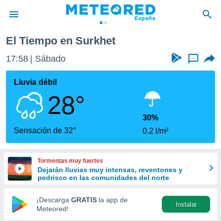
El Tiempo en Surkhet
privacidad
17:58
Sábado
...
o de
tiempo.com)
borado por
Lluvia débil
es para
28°
ue la
 que se
e calidad.
30%
eder a este
Sensación de 32°
0.2 l/m²
ediante las
opciones:
Tormentas muy fuertes
ookies y
Dejarán lluvias muy intensas, reventones y
e forma
pedrisco en las comunidades del norte
d digital
¡Descarga
GRATIS
la app de
Instalar
ada, basada
Meteored!
mación