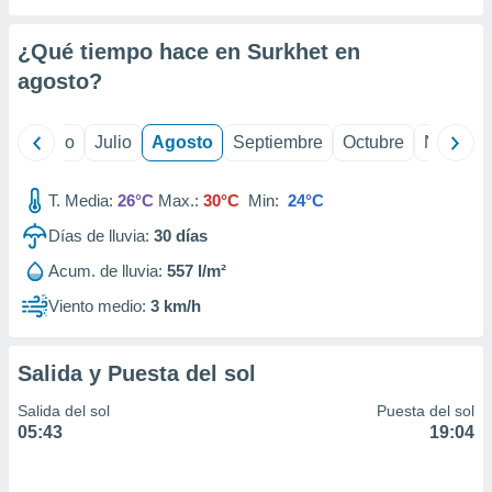
 seleccionar
o.
¿Qué tiempo hace en Surkhet en
calización
precisa e
agosto
?
ión mediante
, publicidad
yo
Junio
Julio
Agosto
Septiembre
Octubre
Noviemb
dos,
T. Media:
26°C
Max.:
30°C
Min:
24°C
 publicidad
,
Días de lluvia:
30
días
ón de
 desarrollo
Acum. de lluvia:
557 l/m²
s.
Viento medio:
3 km/h
tros 1199
ios
Salida y Puesta del sol
Salida del sol
Puesta del sol
05:43
19:04