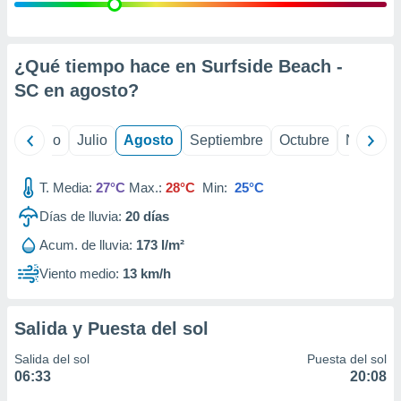
 seleccionar
o.
calización
precisa e
¿Qué tiempo hace en Surfside Beach -
ión mediante
SC en
agosto
?
, publicidad
yo
Junio
Julio
Agosto
Septiembre
Octubre
Noviemb
dos,
 publicidad
,
T. Media:
27°C
Max.:
28°C
Min:
25°C
ón de
Días de lluvia:
20
días
 desarrollo
s.
Acum. de lluvia:
173 l/m²
tros 1199
Viento medio:
13 km/h
ios
Salida y Puesta del sol
Salida del sol
Puesta del sol
06:33
20:08