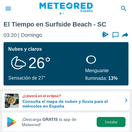
El Tiempo en Surfside Beach - SC
privacidad
03:20
Domingo
...
o de
tiempo.com)
borado por
Nubes y claros
es para
26°
ue la
 que se
e calidad.
Menguante
eder a este
Sensación de 27°
Iluminada:
13%
ediante las
opciones:
¿Lloverá en el eclipse?
ookies y
Consulta el mapa de nubes y lluvia para el
e forma
miércoles en España
d digital
¡Descarga
GRATIS
la app de
Instalar
ada, basada
Meteored!
mación