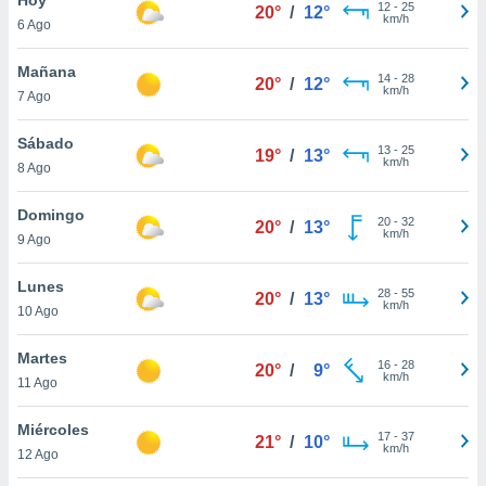
12
-
25
20°
/
12°
km/h
6 Ago
do en
 mismo.
sultar más
Mañana
14
-
28
20°
/
12°
 en nuestra
km/h
7 Ago
 Cookies
y
ualquier
Sábado
13
-
25
19°
/
13°
km/h
8 Ago
ento
 botón
ación de
Domingo
20
-
32
20°
/
13°
kies
km/h
9 Ago
 disponible
e nuestra
Lunes
28
-
55
.
20°
/
13°
km/h
10 Ago
IVAMENTE,
Martes
16
-
28
20°
/
9°
km/h
11 Ago
as
 a cookies
Miércoles
17
-
37
21°
/
10°
km/h
 no aceptar
12 Ago
ón de