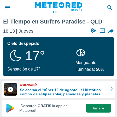
El Tiempo en Surfers Paradise - QLD
privacidad
18:13
Jueves
...
o de
tiempo.com)
borado por
Cielo despejado
es para
17°
ue la
 que se
e calidad.
Menguante
eder a este
Sensación de 17°
Iluminada:
50%
ediante las
opciones:
Astronomía
ookies y
Se acerca el 'súper 12 de agosto': el histórico
e forma
combo de eclipse solar, perseidas y planetas
alineados
d digital
¡Descarga
GRATIS
la app de
Instalar
ada, basada
Meteored!
mación