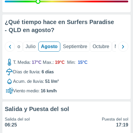
 seleccionar
o.
calización
precisa e
¿Qué tiempo hace en Surfers Paradise
ión mediante
- QLD en
agosto
?
, publicidad
yo
Junio
Julio
Agosto
Septiembre
Octubre
Noviemb
dos,
 publicidad
,
T. Media:
17°C
Max.:
19°C
Min:
15°C
ón de
Días de lluvia:
6
días
 desarrollo
s.
Acum. de lluvia:
51 l/m²
tros 1199
Viento medio:
16 km/h
ios
Salida y Puesta del sol
Salida del sol
Puesta del sol
06:25
17:19