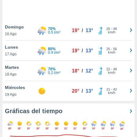
 botón
.
nto,
Domingo
70%
26
-
48
19°
/
13°
0.5 l/m²
km/h
16 Ago
cios
kies,
Lunes
ores únicos
80%
25
-
56
19°
/
13°
0.9 l/m²
km/h
17 Ago
as similares
nar,
rocesar
Martes
70%
22
-
48
18°
/
12°
onales como
0.2 l/m²
km/h
18 Ago
 este sitio
recciones IP
Miércoles
ficadores de
21
-
42
20°
/
13°
km/h
19 Ago
 posible
s
 traten tus
Gráficas del tiempo
nales en
 interés
go a lo que
20°
20°
19°
20°
20°
20°
21°
21°
20°
19°
19°
19°
18°
nerte. Para
retirar su