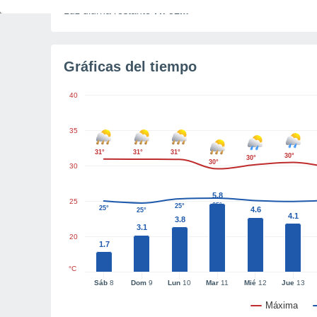
Luz diurna restante
7h 51m
Gráficas del tiempo
40
35
31°
31°
31°
30°
30°
30°
30
5.8
25
25°
25°
25°
4.6
25°
4.1
3.8
3.1
20
1.7
°C
Sáb
8
Dom
9
Lun
10
Mar
11
Mié
12
Jue
13
Máxima