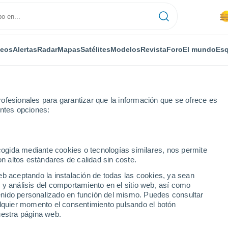
deos
Alertas
Radar
Mapas
Satélites
Modelos
Revista
Foro
El mundo
Esq
ofesionales para garantizar que la información que se ofrece es
entes opciones:
ecogida mediante cookies o tecnologías similares, nos permite
on altos estándares de calidad sin coste.
eb aceptando la instalación de todas las cookies, ya sean
 y análisis del comportamiento en el sitio web, así como
...
ntenido personalizado en función del mismo. Puedes consultar
alquier momento el consentimiento pulsando el botón
Por horas
uestra página web.
Calor Húmedo Sofocante en las
próximas horas