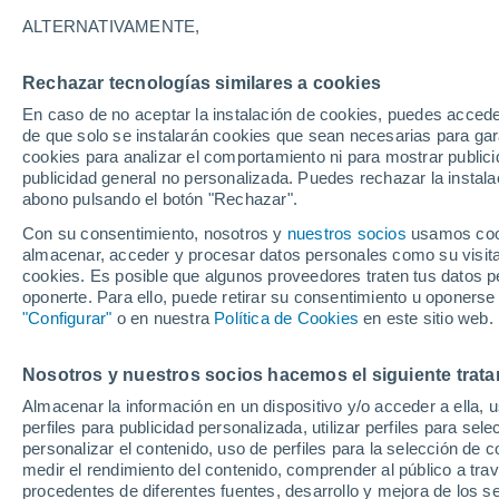
30°
ALTERNATIVAMENTE,
Rechazar tecnologías similares a cookies
30%
En caso de no aceptar la instalación de cookies, puedes acced
Sensación de 36°
0.1 l/m²
de que solo se instalarán cookies que sean necesarias para garan
cookies para analizar el comportamiento ni para mostrar publici
publicidad general no personalizada. Puedes rechazar la instala
abono pulsando el botón "Rechazar".
Llega una vaguada
Este fin de semana dejará tormentas con lluv
Con su consentimiento, nosotros y
nuestros socios
usamos cooki
fuertes y granizo en España
almacenar, acceder y procesar datos personales como su visita e
cookies. Es posible que algunos proveedores traten tus datos pe
El Tiempo 1 - 7 días
Por horas
Actualidad
Mapa de
oponerte. Para ello, puede retirar su consentimiento u oponerse
"Configurar"
o en nuestra
Política de Cookies
en este sitio web.
Nosotros y nuestros socios hacemos el siguiente trata
Mañana
Lunes
Hoy
Almacenar la información en un dispositivo y/o acceder a ella, 
9 Ago
10 Ago
8 Ago
perfiles para publicidad personalizada, utilizar perfiles para sele
personalizar el contenido, uso de perfiles para la selección de c
medir el rendimiento del contenido, comprender al público a tra
procedentes de diferentes fuentes, desarrollo y mejora de los se
80%
80%
70%