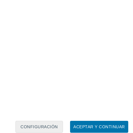
Calendario lunar
Lun
Mar
Mié
Jue
Vie
Sáb
Dom
8
9
10
11
12
13
14
15
16
17
18
19
20
21
CONFIGURACIÓN
ACEPTAR Y CONTINUAR