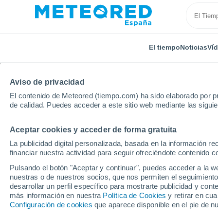
El tiempo
Noticias
Ví
Aviso de privacidad
El contenido de Meteored (tiempo.com) ha sido elaborado por pr
de calidad. Puedes acceder a este sitio web mediante las sigui
Aceptar cookies y acceder de forma gratuita
Inicio
India
Guyarat
Surat
La publicidad digital personalizada, basada en la información r
financiar nuestra actividad para seguir ofreciéndote contenido c
El Tiempo en Surat
Pulsando el botón "Aceptar y continuar", puedes acceder a la w
nuestras o de nuestros socios, que nos permiten el seguimiento
11:46
Sábado
desarrollar un perfil específico para mostrarte publicidad y co
más información en nuestra
Política de Cookies
y retirar en cu
Configuración de cookies
que aparece disponible en el pie de n
Lluvia de barro