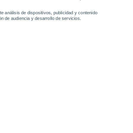
5.8 l/m²
4.6 l/m²
4.1 l/m²
3.2 l/m²
30°
/
25°
30°
/
25°
30°
/
25°
30°
/
25°
e análisis de dispositivos, publicidad y contenido
n de audiencia y desarrollo de servicios.
-
45
km/h
21
-
47
km/h
22
-
49
km/h
22
-
51
km/h
Oeste
9 ¡Muy Alto!
16
-
38 km/h
FPS:
25-50
Oeste
11+ ¡Extremo!
16
-
39 km/h
FPS:
50+
Suroeste
10 ¡Muy Alto!
16
-
38 km/h
FPS:
25-50
Suroeste
8 ¡Muy Alto!
17
-
39 km/h
FPS:
25-50