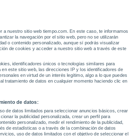
er a nuestro sitio web tiempo.com. En este caso, te informamos
tizar la navegación por el sitio web, pero no se utilizarán
dad o contenido personalizado, aunque sí podrás visualizar
ción de cookies y acceder a nuestro sitio web a través de este
ias
es, identificadores únicos o tecnologías similares para
n este sitio web, las direcciones IP y los identificadores de
rsonales en virtud de un interés legítimo, algo a lo que puedes
 lluvia
Radar de lluvia
Satélites
Modelos
 al tratamiento de datos en cualquier momento haciendo clic en
miento de datos:
Martes
Miércoles
Jueves
Viernes
uso de datos limitados para seleccionar anuncios básicos, crear
11 Ago
12 Ago
13 Ago
14 Ago
ccionar la publicidad personalizada, crear un perfil para
ontenido personalizado, medir el rendimiento de la publicidad,
vés de estadísticas o a través de la combinación de datos
rvicios, uso de datos limitados con el objetivo de seleccionar el
90%
90%
90%
90%