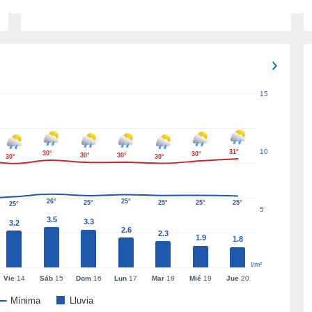
15
10
31°
30°
30°
30°
30°
30°
30°
26°
25°
25°
25°
25°
25°
25°
5
3.5
3.3
3.2
2.6
2.3
1.9
1.8
l/m²
Vie
14
Sáb
15
Dom
16
Lun
17
Mar
18
Mié
19
Jue
20
Mínima
Lluvia