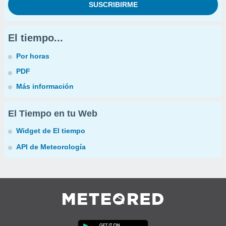
El tiempo...
Por horas
PDF
Más información
El Tiempo en tu Web
Widget de El tiempo
API de Meteorología