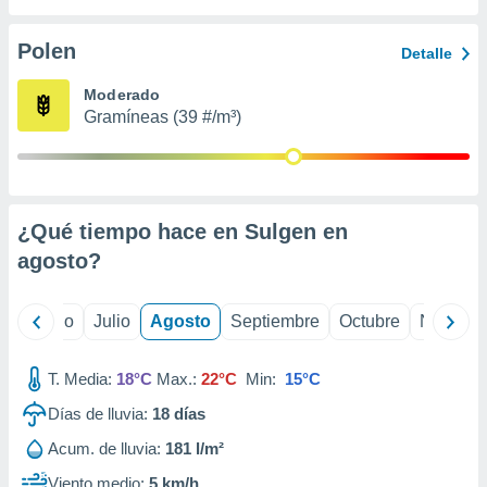
 seleccionar
o.
Polen
Detalle
calización
precisa e
Moderado
ión mediante
Gramíneas (39 #/m³)
, publicidad
dos,
 publicidad
,
¿Qué tiempo hace en Sulgen en
ón de
agosto
?
 desarrollo
s.
tros 1199
yo
Junio
Julio
Agosto
Septiembre
Octubre
Noviemb
ios
T. Media:
18°C
Max.:
22°C
Min:
15°C
Días de lluvia:
18
días
Acum. de lluvia:
181 l/m²
Viento medio:
5 km/h