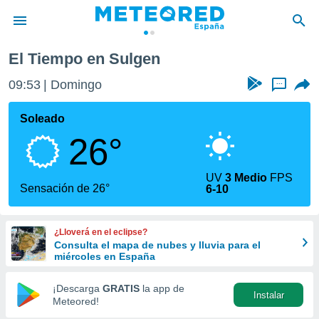
El Tiempo en Sulgen
privacidad
09:53
Domingo
...
o de
tiempo.com)
borado por
Soleado
es para
26°
ue la
 que se
e calidad.
UV
3 Medio
FPS
eder a este
Sensación de 26°
6-10
ediante las
opciones:
¿Lloverá en el eclipse?
ookies y
Consulta el mapa de nubes y lluvia para el
e forma
miércoles en España
d digital
¡Descarga
GRATIS
la app de
Instalar
ada, basada
Meteored!
mación