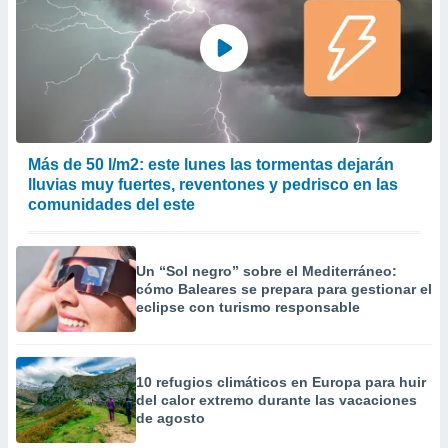
 la
da, crear un
personalizar
o, uso de
a la
e contenido
do, medir el
Más de 50 l/m2: este lunes las tormentas dejarán
 de la
medir el
lluvias muy fuertes, reventones y pedrisco en las
 del
comunidades del este
 comprender
 través de
s o a través
Un “Sol negro” sobre el Mediterráneo:
nación de
cómo Baleares se prepara para gestionar el
edentes de
eclipse con turismo responsable
fuentes,
y mejora de
os, uso de
ados con el
10 refugios climáticos en Europa para huir
 seleccionar
del calor extremo durante las vacaciones
o.
de agosto
calización