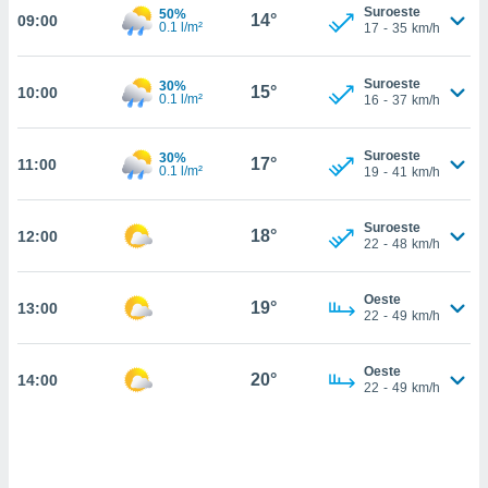
estra
Suroeste
50%
14°
09:00
ara seguir
0.1 l/m²
17
-
35
km/h
e contenido
stándares
ACEPTAR
Suroeste
30%
sin coste.
15°
10:00
Y
0.1 l/m²
16
-
37
km/h
CONTINUAR
 botón
continuar",
Suroeste
30%
17°
11:00
der a la
0.1 l/m²
CONFIGURACIÓN
19
-
41
km/h
ndo la
 de todas
, ya sean
Suroeste
18°
12:00
22
-
48
km/h
de nuestros
 nos
Oeste
19°
13:00
 y análisis
22
-
49
km/h
tamiento en
b, así como
un perfil
Oeste
20°
14:00
22
-
49
km/h
para
ublicidad y
do en
 mismo.