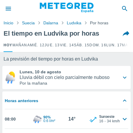
privacidad
o de
Inicio
Suecia
Dalarna
Ludvika
Por horas
tiempo.com)
borado por
El tiempo en Ludvika por horas
es para
ue la
HOY
MAÑANA
MIÉ. 12
JUE. 13
VIE. 14
SÁB. 15
DOM. 16
LUN. 17
MAR.
 que se
e calidad.
eder a este
La previsión del tiempo por horas en Ludvika
ediante las
opciones:
Lunes, 10 de agosto
Lluvia débil con cielo parcialmente nuboso
ookies y
Por la mañana
e forma
Horas anteriores
d digital
ada, basada
mación
Suroeste
90%
ediante
14°
08:00
0.6 l/m²
16
-
34
km/h
ecnologías
nos permite