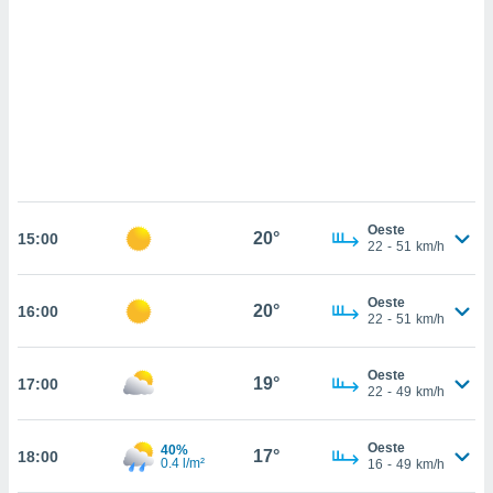
sultar más
 en nuestra
 Cookies
y
ualquier
ento
 botón
ación de
kies
 disponible
e nuestra
Oeste
20°
.
15:00
22
-
51
km/h
IVAMENTE,
Oeste
20°
16:00
22
-
51
km/h
as
 a cookies
Oeste
19°
17:00
22
-
49
km/h
 no aceptar
ón de
uedes
Oeste
40%
17°
18:00
uestro sitio
0.4 l/m²
16
-
49
km/h
.com. En