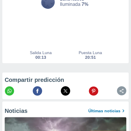
Iluminada
7%
er momento
ic en
o en
 Cookies
en
eb.
y
socios
Salida Luna
Puesta Luna
el
00:13
20:51
to de
Compartir predicción
la
 en un
 y/o acceder
 de datos
ara
 anuncios
Noticias
Últimas noticias
ar perfiles
idad
a, utilizar
a