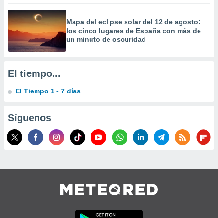
precisa e
ión mediante
Mapa del eclipse solar del 12 de agosto:
los cinco lugares de España con más de
, publicidad
un minuto de oscuridad
dos,
 publicidad
,
El tiempo...
ón de
 desarrollo
El Tiempo 1 - 7 días
s.
tros 1199
Síguenos
ios