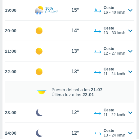
te
 de que
Oeste
30%
15°
19:00
0.5 l/m²
16
-
40
km/h
talarán
e sean
para
Oeste
14°
20:00
a
13
-
33
km/h
por el sitio
o se
Oeste
cookies para
13°
21:00
12
-
27
km/h
nto ni para
licidad o
Oeste
13°
22:00
11
-
24
km/h
ado, aunque
sualizar
Puesta del sol a las
21:07
general no
Última luz a las
22:01
ada. Puedes
 instalación
y acceder a
Oeste
12°
23:00
io web a
11
-
22
km/h
ste abono
 botón
Oeste
.
12°
24:00
13
-
24
km/h