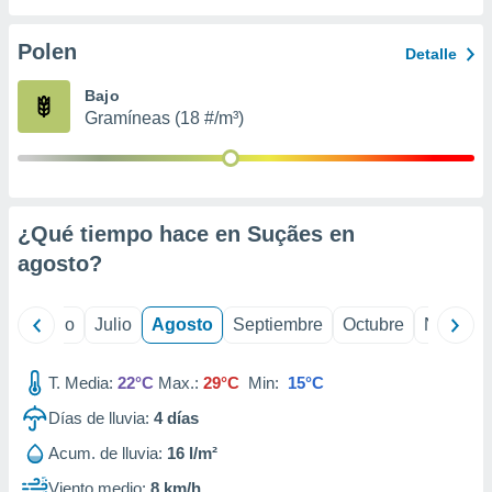
 seleccionar
o.
Polen
Detalle
calización
precisa e
Bajo
ión mediante
Gramíneas (18 #/m³)
, publicidad
dos,
 publicidad
,
¿Qué tiempo hace en Suçães en
ón de
agosto
?
 desarrollo
s.
tros 1199
yo
Junio
Julio
Agosto
Septiembre
Octubre
Noviemb
ios
T. Media:
22°C
Max.:
29°C
Min:
15°C
Días de lluvia:
4
días
Acum. de lluvia:
16 l/m²
Viento medio:
8 km/h