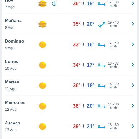
17
-
38
36°
/
19°
km/h
7 Ago
do en
 mismo.
sultar más
Mañana
19
-
43
35°
/
20°
 en nuestra
km/h
8 Ago
 Cookies
y
ualquier
Domingo
17
-
40
33°
/
16°
km/h
9 Ago
ento
 botón
ación de
Lunes
16
-
37
34°
/
17°
kies
km/h
10 Ago
 disponible
e nuestra
Martes
13
-
29
.
36°
/
18°
km/h
11 Ago
IVAMENTE,
Miércoles
14
-
30
38°
/
20°
km/h
12 Ago
as
 a cookies
Jueves
13
-
30
39°
/
21°
km/h
 no aceptar
13 Ago
ón de