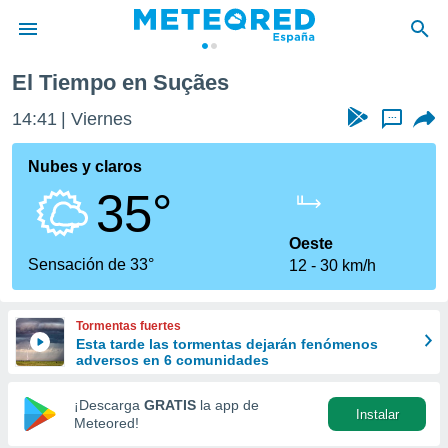
El Tiempo en Suçães
privacidad
14:41
Viernes
...
o de
tiempo.com)
borado por
Nubes y claros
es para
35°
ue la
 que se
e calidad.
Oeste
eder a este
Sensación de 33°
12
30 km/h
ediante las
opciones:
Tormentas fuertes
ookies y
Esta tarde las tormentas dejarán fenómenos
e forma
adversos en 6 comunidades
d digital
¡Descarga
GRATIS
la app de
Instalar
ada, basada
Meteored!
mación