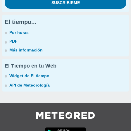
El tiempo...
Por horas
PDF
Más información
El Tiempo en tu Web
Widget de El tiempo
API de Meteorología