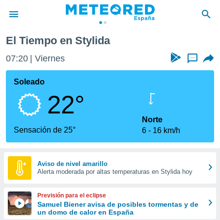
El Tiempo en Stylida
privacidad
07:20
Viernes
...
o de
tiempo.com)
borado por
Soleado
es para
22°
ue la
 que se
e calidad.
Norte
eder a este
Sensación de 25°
6
16 km/h
ediante las
opciones:
ookies y
Aviso de nivel amarillo
Alerta moderada por altas temperaturas en Stylida hoy
e forma
d digital
Previsión para el eclipse
ada, basada
Samuel Biener avisa de posibles tormentas y de
un domo de calor en España
mación