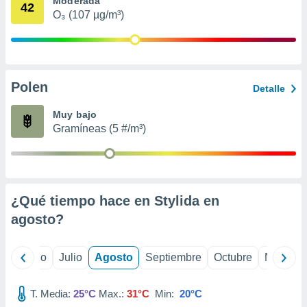
Moderada
 seleccionar
42
o.
O₃ (107 µg/m³)
calización
precisa e
ión mediante
Polen
, publicidad
Detalle
dos,
Muy bajo
 publicidad
Gramíneas (5 #/m³)
,
ón de
 desarrollo
s.
¿Qué tiempo hace en Stylida en
tros 1199
ios
agosto
?
yo
Junio
Julio
Agosto
Septiembre
Octubre
Noviemb
T. Media:
25°C
Max.:
31°C
Min:
20°C