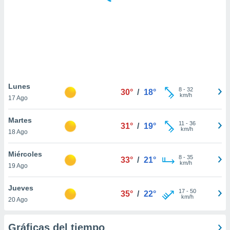
 botón
.
nto,
cios
kies,
ores únicos
Lunes
8
-
32
as similares
30°
/
18°
km/h
17 Ago
nar,
rocesar
Martes
onales como
11
-
36
31°
/
19°
km/h
 este sitio
18 Ago
recciones IP
ficadores de
Miércoles
8
-
35
33°
/
21°
 posible
km/h
19 Ago
s
 traten tus
Jueves
nales en
17
-
50
35°
/
22°
km/h
 interés
20 Ago
go a lo que
nerte. Para
Gráficas del tiempo
retirar su