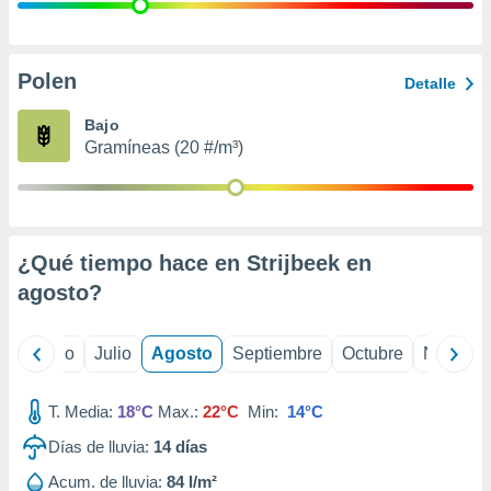
 seleccionar
o.
calización
precisa e
Polen
Detalle
ión mediante
Bajo
, publicidad
Gramíneas (20 #/m³)
dos,
 publicidad
,
ón de
¿Qué tiempo hace en Strijbeek en
 desarrollo
s.
agosto
?
tros 1199
ios
yo
Junio
Julio
Agosto
Septiembre
Octubre
Noviemb
T. Media:
18°C
Max.:
22°C
Min:
14°C
Días de lluvia:
14
días
Acum. de lluvia:
84 l/m²