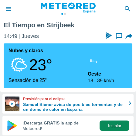
El Tiempo en Strijbeek
privacidad
14:49
Jueves
...
o de
tiempo.com)
borado por
Nubes y claros
es para
23°
ue la
 que se
e calidad.
Oeste
eder a este
Sensación de 25°
18
39 km/h
ediante las
opciones:
Previsión para el eclipse
ookies y
Samuel Biener avisa de posibles tormentas y de
e forma
un domo de calor en España
d digital
¡Descarga
GRATIS
la app de
Instalar
ada, basada
Meteored!
mación