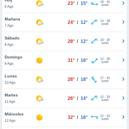
19
-
42
23°
/
15°
km/h
6 Ago
do en
 mismo.
sultar más
Mañana
13
-
28
24°
/
12°
 en nuestra
km/h
7 Ago
 Cookies
y
ualquier
Sábado
10
-
25
28°
/
12°
km/h
8 Ago
ento
 botón
ación de
Domingo
12
-
30
31°
/
16°
kies
km/h
9 Ago
 disponible
e nuestra
Lunes
17
-
41
.
28°
/
18°
km/h
10 Ago
IVAMENTE,
Martes
12
-
29
26°
/
14°
km/h
11 Ago
as
 a cookies
Miércoles
12
-
32
32°
/
16°
km/h
 no aceptar
12 Ago
ón de