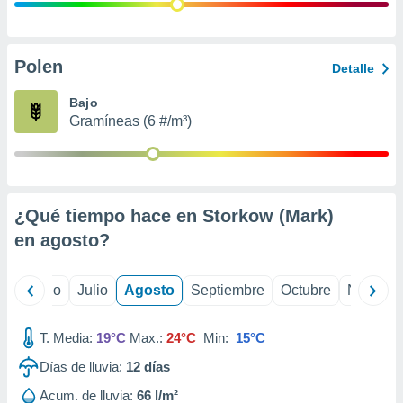
 seleccionar
o.
calización
precisa e
Polen
Detalle
ión mediante
Bajo
, publicidad
Gramíneas (6 #/m³)
dos,
 publicidad
,
ón de
¿Qué tiempo hace en Storkow (Mark)
 desarrollo
s.
en
agosto
?
tros 1199
ios
yo
Junio
Julio
Agosto
Septiembre
Octubre
Noviemb
T. Media:
19°C
Max.:
24°C
Min:
15°C
Días de lluvia:
12
días
Acum. de lluvia:
66 l/m²