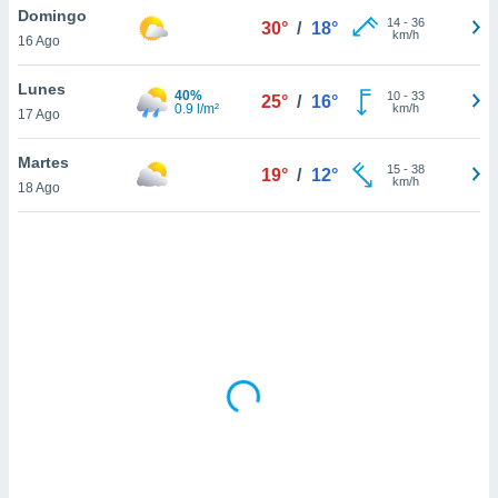
uedes
Domingo
14
-
36
30°
/
18°
uestro sitio
km/h
16 Ago
.com. En
te
Lunes
 de que
40%
10
-
33
25°
/
16°
0.9 l/m²
km/h
talarán
17 Ago
e sean
para
Martes
15
-
38
19°
/
12°
a
km/h
18 Ago
por el sitio
o se
cookies para
nto ni para
licidad o
ado, aunque
sualizar
general no
ada. Puedes
 instalación
y acceder a
io web a
ste abono