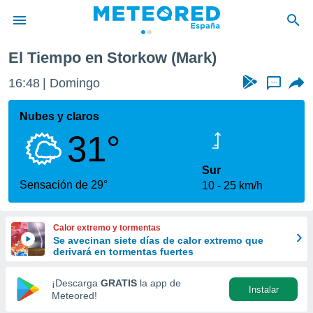
El Tiempo en Storkow (Mark)
privacidad
16:48
Domingo
...
o de
tiempo.com)
borado por
Nubes y claros
es para
31°
ue la
 que se
e calidad.
Sur
eder a este
Sensación de 29°
10
25 km/h
ediante las
opciones:
Calor extremo y tormentas
ookies y
Se avecinan siete días de calor extremo que
e forma
derivará en tormentas fuertes
d digital
¡Descarga
GRATIS
la app de
Instalar
ada, basada
Meteored!
mación