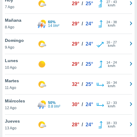
27
-
43
29°
/
25°
km/h
7 Ago
do en
 mismo.
sultar más
Mañana
60%
24
-
38
29°
/
24°
 en nuestra
14 l/m²
km/h
8 Ago
 Cookies
y
ualquier
Domingo
16
-
27
29°
/
24°
km/h
9 Ago
ento
 botón
ación de
Lunes
14
-
24
29°
/
25°
kies
km/h
10 Ago
 disponible
e nuestra
Martes
16
-
34
.
32°
/
25°
km/h
11 Ago
IVAMENTE,
Miércoles
50%
12
-
33
30°
/
24°
0.8 l/m²
km/h
12 Ago
as
 a cookies
Jueves
18
-
33
28°
/
24°
km/h
 no aceptar
13 Ago
ón de