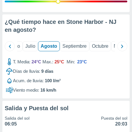
 seleccionar
o.
calización
precisa e
¿Qué tiempo hace en Stone Harbor - NJ
ión mediante
en
agosto
?
, publicidad
yo
Junio
Julio
Agosto
Septiembre
Octubre
Noviemb
dos,
 publicidad
,
T. Media:
24°C
Max.:
25°C
Min:
23°C
ón de
Días de lluvia:
9
días
 desarrollo
s.
Acum. de lluvia:
100 l/m²
tros 1199
Viento medio:
16 km/h
ios
Salida y Puesta del sol
Salida del sol
Puesta del sol
06:05
20:03