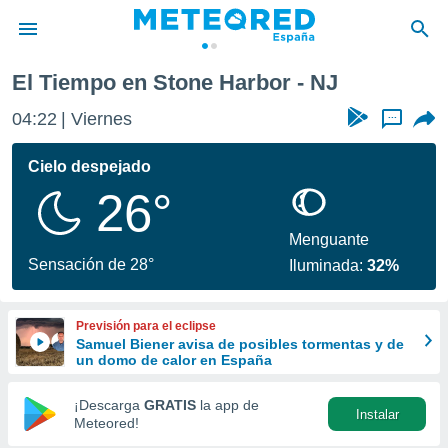
El Tiempo en Stone Harbor - NJ
privacidad
04:22
Viernes
...
o de
tiempo.com)
borado por
Cielo despejado
es para
26°
ue la
 que se
e calidad.
Menguante
eder a este
Sensación de 28°
Iluminada:
32%
ediante las
opciones:
Previsión para el eclipse
ookies y
Samuel Biener avisa de posibles tormentas y de
e forma
un domo de calor en España
d digital
¡Descarga
GRATIS
la app de
Instalar
ada, basada
Meteored!
mación