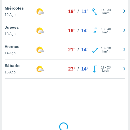
uedes
uestro sitio
Miércoles
14
-
34
19°
/
11°
.com. En
km/h
12 Ago
te
 de que
Jueves
talarán
18
-
40
19°
/
14°
km/h
13 Ago
e sean
para
a
Viernes
10
-
28
21°
/
14°
por el sitio
km/h
14 Ago
o se
cookies para
Sábado
11
-
28
23°
/
14°
km/h
15 Ago
nto ni para
licidad o
ado, aunque
sualizar
general no
ada. Puedes
 instalación
y acceder a
io web a
ste abono