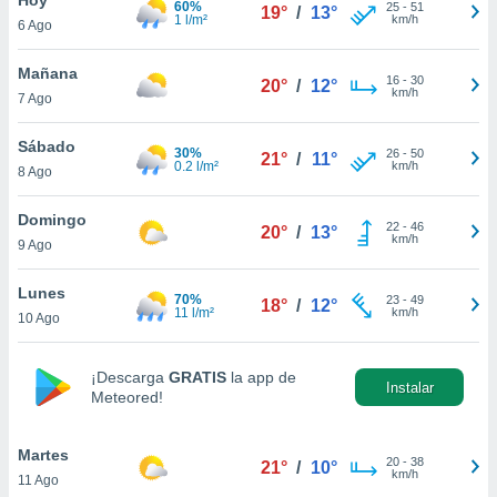
60%
25
-
51
19°
/
13°
1 l/m²
km/h
6 Ago
do en
 mismo.
sultar más
Mañana
16
-
30
20°
/
12°
 en nuestra
km/h
7 Ago
 Cookies
y
ualquier
Sábado
30%
26
-
50
21°
/
11°
0.2 l/m²
km/h
8 Ago
ento
 botón
ación de
Domingo
22
-
46
20°
/
13°
kies
km/h
9 Ago
 disponible
e nuestra
Lunes
70%
23
-
49
.
18°
/
12°
11 l/m²
km/h
10 Ago
IVAMENTE,
¡Descarga
GRATIS
la app de
Instalar
Meteored!
as
 a cookies
Martes
 no aceptar
20
-
38
21°
/
10°
km/h
11 Ago
ón de