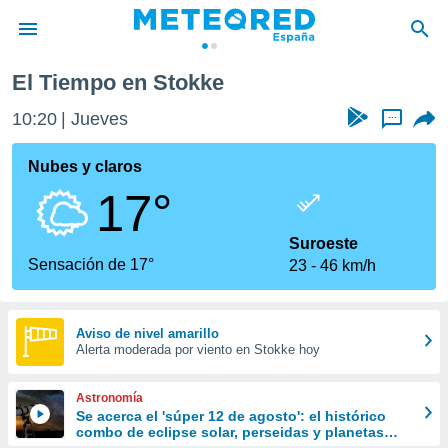
El Tiempo en Stokke
privacidad
10:20
Jueves
...
o de
tiempo.com)
borado por
Nubes y claros
es para
17°
ue la
 que se
e calidad.
Suroeste
eder a este
Sensación de 17°
23
46 km/h
ediante las
opciones:
ookies y
Aviso de nivel amarillo
Alerta moderada por viento en Stokke hoy
e forma
d digital
Astronomía
ada, basada
Se acerca el 'súper 12 de agosto': el histórico
combo de eclipse solar, perseidas y planetas
mación