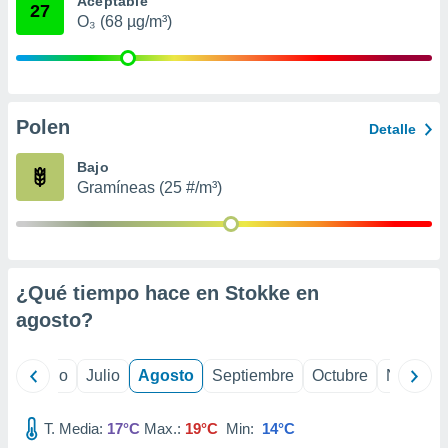
Aceptable
 seleccionar
27
o.
O₃ (68 µg/m³)
calización
precisa e
ión mediante
Polen
, publicidad
Detalle
dos,
Bajo
 publicidad
Gramíneas (25 #/m³)
,
ón de
 desarrollo
s.
¿Qué tiempo hace en Stokke en
tros 1199
ios
agosto
?
yo
Junio
Julio
Agosto
Septiembre
Octubre
Noviemb
T. Media:
17°C
Max.:
19°C
Min:
14°C