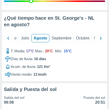
 seleccionar
o.
calización
precisa e
¿Qué tiempo hace en St. George's - NL
ión mediante
en
agosto
?
, publicidad
yo
Junio
Julio
Agosto
Septiembre
Octubre
Noviemb
dos,
 publicidad
,
T. Media:
17°C
Max.:
20°C
Min:
15°C
ón de
Días de lluvia:
16
días
 desarrollo
s.
Acum. de lluvia:
121 l/m²
tros 1199
Viento medio:
13 km/h
ios
Salida y Puesta del sol
Salida del sol
Puesta del sol
06:06
20:51