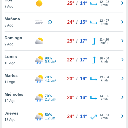
12
-
28
25°
/
14°
km/h
7 Ago
do en
 mismo.
sultar más
Mañana
12
-
27
24°
/
15°
 en nuestra
km/h
8 Ago
 Cookies
y
ualquier
Domingo
11
-
26
25°
/
17°
km/h
9 Ago
ento
 botón
ación de
Lunes
90%
16
-
34
22°
/
17°
kies
5.8 l/m²
km/h
10 Ago
 disponible
e nuestra
Martes
70%
13
-
34
.
23°
/
16°
4.1 l/m²
km/h
11 Ago
IVAMENTE,
Miércoles
70%
14
-
35
20°
/
16°
2.3 l/m²
km/h
12 Ago
as
 a cookies
Jueves
50%
13
-
31
24°
/
14°
1.2 l/m²
km/h
 no aceptar
13 Ago
ón de