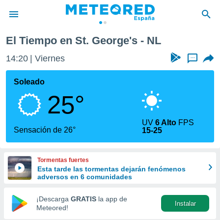
El Tiempo en St. George's - NL
privacidad
14:20
Viernes
...
o de
tiempo.com)
borado por
Soleado
es para
25°
ue la
 que se
e calidad.
UV
6 Alto
FPS
eder a este
Sensación de 26°
15-25
ediante las
opciones:
Tormentas fuertes
ookies y
Esta tarde las tormentas dejarán fenómenos
e forma
adversos en 6 comunidades
d digital
¡Descarga
GRATIS
la app de
Instalar
ada, basada
Meteored!
mación