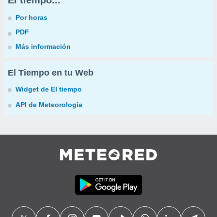
El tiempo...
Por horas
PDF
Más información
El Tiempo en tu Web
Widget de El tiempo
API de Meteorología