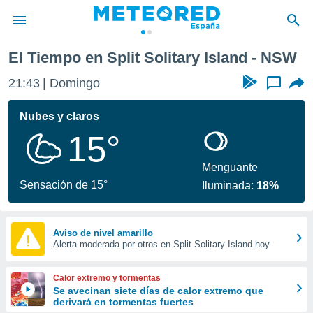
El Tiempo en Split Solitary Island - NSW
privacidad
21:43
Domingo
...
o de
tiempo.com)
borado por
Nubes y claros
es para
15°
ue la
 que se
e calidad.
Menguante
eder a este
Sensación de 15°
Iluminada:
18%
ediante las
opciones:
ookies y
Aviso de nivel amarillo
Alerta moderada por otros en Split Solitary Island hoy
e forma
d digital
Calor extremo y tormentas
ada, basada
Se avecinan siete días de calor extremo que
derivará en tormentas fuertes
mación