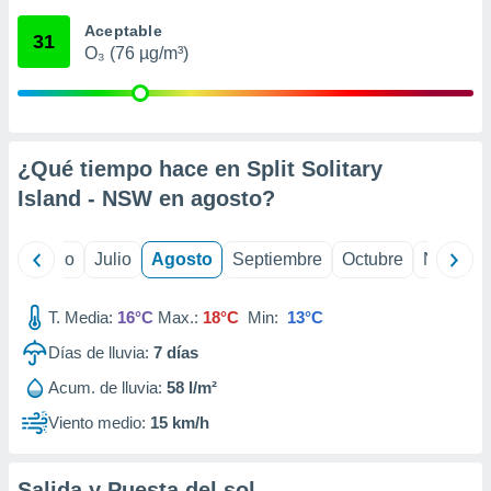
 seleccionar
o.
Aceptable
31
O₃ (76 µg/m³)
calización
precisa e
ión mediante
, publicidad
¿Qué tiempo hace en Split Solitary
dos,
Island - NSW en
agosto
?
 publicidad
,
ón de
yo
Junio
Julio
Agosto
Septiembre
Octubre
Noviemb
 desarrollo
s.
T. Media:
16°C
Max.:
18°C
Min:
13°C
tros 1199
ios
Días de lluvia:
7
días
Acum. de lluvia:
58 l/m²
Viento medio:
15 km/h
Salida y Puesta del sol