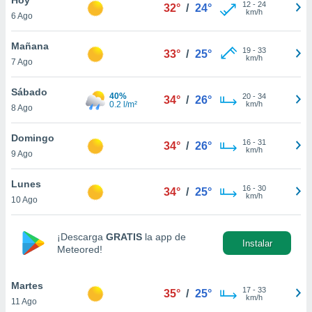
12
-
24
32°
/
24°
km/h
6 Ago
do en
 mismo.
sultar más
Mañana
19
-
33
33°
/
25°
 en nuestra
km/h
7 Ago
 Cookies
y
ualquier
Sábado
40%
20
-
34
34°
/
26°
0.2 l/m²
km/h
8 Ago
ento
 botón
ación de
Domingo
16
-
31
34°
/
26°
kies
km/h
9 Ago
 disponible
e nuestra
Lunes
16
-
30
.
34°
/
25°
km/h
10 Ago
IVAMENTE,
¡Descarga
GRATIS
la app de
Instalar
Meteored!
as
 a cookies
Martes
 no aceptar
17
-
33
35°
/
25°
km/h
11 Ago
ón de