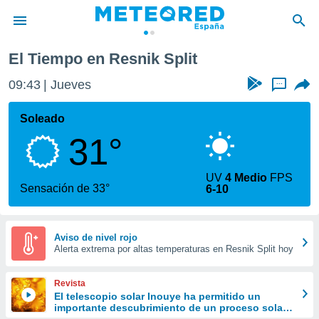
El Tiempo en Resnik Split
privacidad
09:43
Jueves
...
o de
tiempo.com)
borado por
Soleado
es para
31°
ue la
 que se
e calidad.
UV
4 Medio
FPS
eder a este
Sensación de 33°
6-10
ediante las
opciones:
ookies y
Aviso de nivel rojo
Alerta extrema por altas temperaturas en Resnik Split hoy
e forma
d digital
Revista
ada, basada
El telescopio solar Inouye ha permitido un
importante descubrimiento de un proceso solar
mación