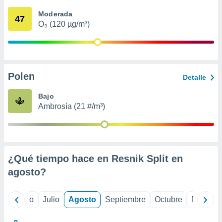
 seleccionar
o.
Moderada
47
O₃ (120 µg/m³)
calización
precisa e
ión mediante
, publicidad
Polen
Detalle
dos,
 publicidad
Bajo
,
Ambrosía (21 #/m³)
ón de
 desarrollo
s.
tros 1199
ios
¿Qué tiempo hace en Resnik Split en
agosto
?
yo
Junio
Julio
Agosto
Septiembre
Octubre
Noviemb