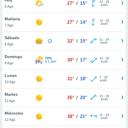
12
-
29
27°
/
15°
km/h
6 Ago
do en
 mismo.
sultar más
Mañana
12
-
25
27°
/
14°
 en nuestra
km/h
7 Ago
 Cookies
y
ualquier
Sábado
11
-
24
32°
/
15°
km/h
8 Ago
ento
 botón
ación de
Domingo
70%
10
-
32
30°
/
17°
kies
5.1 l/m²
km/h
9 Ago
 disponible
e nuestra
Lunes
7
-
19
.
31°
/
18°
km/h
10 Ago
IVAMENTE,
Martes
13
-
26
35°
/
20°
km/h
11 Ago
as
 a cookies
Miércoles
11
-
24
38°
/
21°
km/h
 no aceptar
12 Ago
ón de