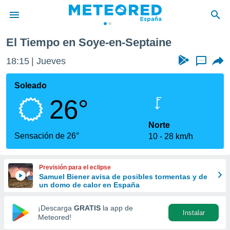
aine
El Tiempo en Soye-en-Septaine
privacidad
18:15
Jueves
...
o de
tiempo.com)
borado por
Soleado
es para
26°
ue la
 que se
e calidad.
Norte
eder a este
Sensación de 26°
10
28 km/h
ediante las
opciones:
Previsión para el eclipse
ookies y
Samuel Biener avisa de posibles tormentas y de
e forma
un domo de calor en España
d digital
¡Descarga
GRATIS
la app de
Instalar
ada, basada
Meteored!
mación