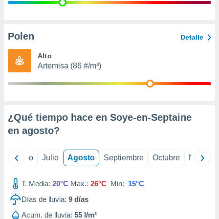
 seleccionar
o.
calización
precisa e
Polen
Detalle
ión mediante
Alto
, publicidad
Artemisa (86 #/m³)
dos,
 publicidad
,
ón de
¿Qué tiempo hace en Soye-en-Septaine
 desarrollo
s.
en
agosto
?
tros 1199
ios
yo
Junio
Julio
Agosto
Septiembre
Octubre
Noviemb
T. Media:
20°C
Max.:
26°C
Min:
15°C
Días de lluvia:
9
días
Acum. de lluvia:
55 l/m²