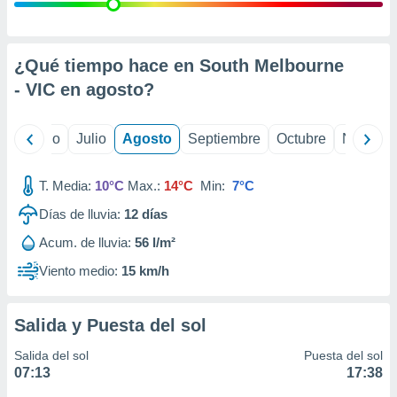
 seleccionar
o.
calización
precisa e
¿Qué tiempo hace en South Melbourne
ión mediante
- VIC en
agosto
?
, publicidad
yo
Junio
Julio
Agosto
Septiembre
Octubre
Noviemb
dos,
 publicidad
,
T. Media:
10°C
Max.:
14°C
Min:
7°C
ón de
Días de lluvia:
12
días
 desarrollo
s.
Acum. de lluvia:
56 l/m²
tros 1199
Viento medio:
15 km/h
ios
Salida y Puesta del sol
Salida del sol
Puesta del sol
07:13
17:38