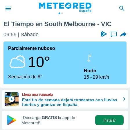
El Tiempo en South Melbourne - VIC
privacidad
06:59
Sábado
...
o de
tiempo.com)
borado por
Parcialmente nuboso
es para
10°
ue la
 que se
e calidad.
Norte
eder a este
Sensación de 8°
16
29 km/h
ediante las
opciones:
Llega una vaguada
ookies y
Este fin de semana dejará tormentas con lluvias
e forma
fuertes y granizo en España
d digital
¡Descarga
GRATIS
la app de
Instalar
ada, basada
Meteored!
mación