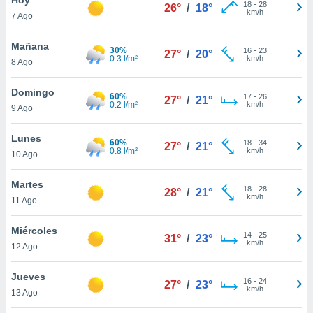
18
-
28
26°
/
18°
km/h
7 Ago
do en
 mismo.
sultar más
Mañana
30%
16
-
23
27°
/
20°
 en nuestra
0.3 l/m²
km/h
8 Ago
 Cookies
y
ualquier
Domingo
60%
17
-
26
27°
/
21°
0.2 l/m²
km/h
9 Ago
ento
 botón
ación de
Lunes
60%
18
-
34
27°
/
21°
kies
0.8 l/m²
km/h
10 Ago
 disponible
e nuestra
Martes
18
-
28
.
28°
/
21°
km/h
11 Ago
IVAMENTE,
Miércoles
14
-
25
31°
/
23°
km/h
12 Ago
as
 a cookies
Jueves
16
-
24
27°
/
23°
km/h
 no aceptar
13 Ago
ón de