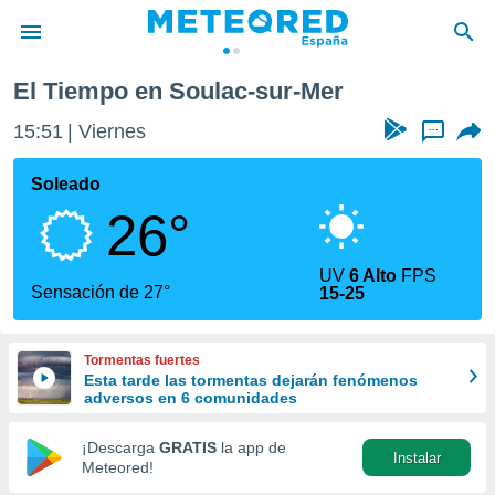
r
El Tiempo en Soulac-sur-Mer
privacidad
15:51
Viernes
...
o de
tiempo.com)
borado por
Soleado
es para
26°
ue la
 que se
e calidad.
UV
6 Alto
FPS
eder a este
Sensación de 27°
15-25
ediante las
opciones:
Tormentas fuertes
ookies y
Esta tarde las tormentas dejarán fenómenos
e forma
adversos en 6 comunidades
d digital
¡Descarga
GRATIS
la app de
Instalar
ada, basada
Meteored!
mación