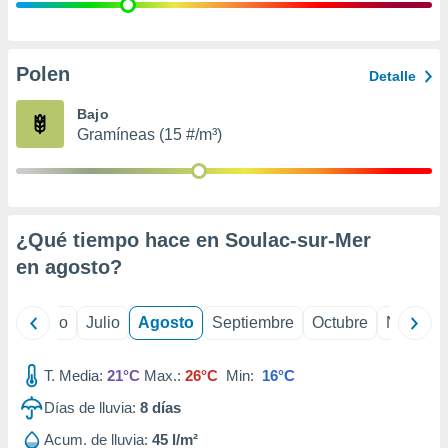
 seleccionar
o.
calización
precisa e
Polen
Detalle
ión mediante
Bajo
, publicidad
Gramíneas (15 #/m³)
dos,
 publicidad
,
ón de
¿Qué tiempo hace en Soulac-sur-Mer
 desarrollo
s.
en
agosto
?
tros 1199
ios
yo
Junio
Julio
Agosto
Septiembre
Octubre
Noviemb
T. Media:
21°C
Max.:
26°C
Min:
16°C
Días de lluvia:
8
días
Acum. de lluvia:
45 l/m²