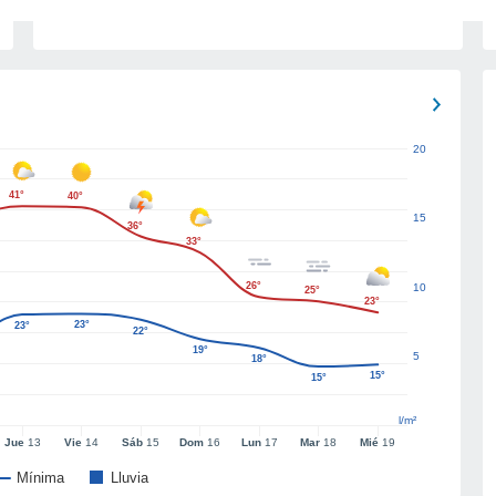
20
41°
40°
15
36°
33°
26°
10
25°
23°
23°
23°
22°
19°
5
18°
15°
15°
l/m²
Jue
13
Vie
14
Sáb
15
Dom
16
Lun
17
Mar
18
Mié
19
Mínima
Lluvia