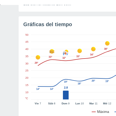
Luz diurna restante
15h 38m
Gráficas del tiempo
50
45
40
38°
34°
35
33°
33°
32°
29°
30
25
20
20°
19°
19°
18°
15
2.8
14°
14°
10
°C
Vie
7
Sáb
8
Dom
9
Lun
10
Mar
11
Mié
12
Máxima