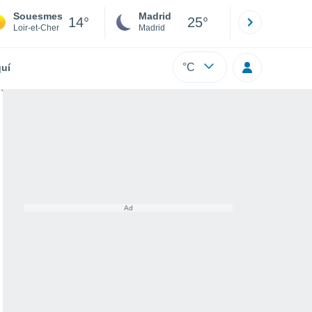
Souesmes
Madrid
Barcelona
14°
25°
Loir-et-Cher
Madrid
Barcelona
°C
uí