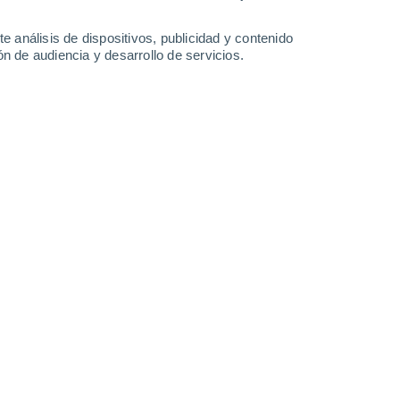
33°
/
18°
34°
/
20°
38°
/
19°
41°
/
23°
e análisis de dispositivos, publicidad y contenido
n de audiencia y desarrollo de servicios.
-
23
km/h
13
-
33
km/h
13
-
26
km/h
9
-
28
km/h
osto
Noreste
0 Bajo
11
-
22 km/h
FPS:
no
Noreste
0 Bajo
11
-
21 km/h
FPS:
no
Noreste
0 Bajo
9
-
21 km/h
FPS:
no
Noreste
1 Bajo
9
-
23 km/h
FPS:
no