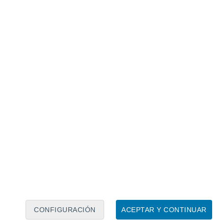
Calendario lunar
Lun
Mar
Mié
Jue
Vie
Sáb
Dom
7
8
9
10
11
12
13
14
15
16
17
18
19
20
CONFIGURACIÓN
ACEPTAR Y CONTINUAR