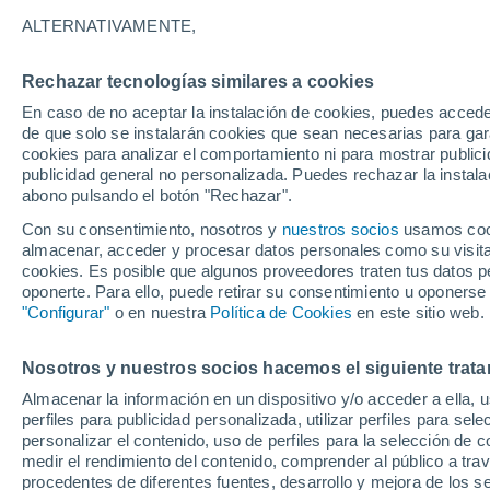
15°
ALTERNATIVAMENTE,
Rechazar tecnologías similares a cookies
Noreste
En caso de no aceptar la instalación de cookies, puedes acced
Sensación de 15°
11
-
22 km
de que solo se instalarán cookies que sean necesarias para garan
cookies para analizar el comportamiento ni para mostrar publici
publicidad general no personalizada. Puedes rechazar la instala
abono pulsando el botón "Rechazar".
Previsión para el eclipse
Samuel Biener avisa de posibles tormentas y
Con su consentimiento, nosotros y
nuestros socios
usamos cooki
un domo de calor en España
almacenar, acceder y procesar datos personales como su visita e
cookies. Es posible que algunos proveedores traten tus datos pe
El Tiempo 1 - 7 días
Por horas
Actualidad
Mapa de
oponerte. Para ello, puede retirar su consentimiento u oponerse
"Configurar"
o en nuestra
Política de Cookies
en este sitio web.
Nosotros y nuestros socios hacemos el siguiente trata
Mañana
Domingo
Hoy
Almacenar la información en un dispositivo y/o acceder a ella, 
8 Ago
9 Ago
7 Ago
perfiles para publicidad personalizada, utilizar perfiles para sele
personalizar el contenido, uso de perfiles para la selección de c
medir el rendimiento del contenido, comprender al público a tra
procedentes de diferentes fuentes, desarrollo y mejora de los se
60%