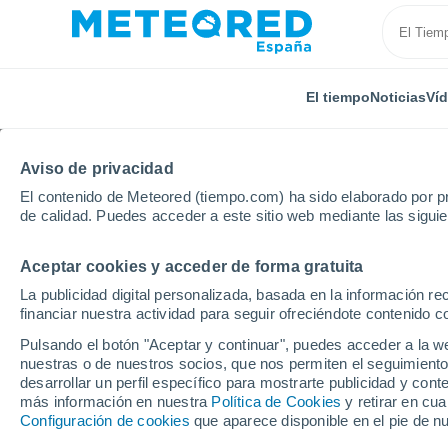
El tiempo
Noticias
Ví
Aviso de privacidad
El contenido de Meteored (tiempo.com) ha sido elaborado por pr
de calidad. Puedes acceder a este sitio web mediante las sigui
Aceptar cookies y acceder de forma gratuita
Inicio
Francia
Centro-Valle de Loira
Loir y Cher
La publicidad digital personalizada, basada en la información r
financiar nuestra actividad para seguir ofreciéndote contenido c
El Tiempo en Souesme
Pulsando el botón "Aceptar y continuar", puedes acceder a la w
nuestras o de nuestros socios, que nos permiten el seguimiento
06:13
Viernes
desarrollar un perfil específico para mostrarte publicidad y co
más información en nuestra
Política de Cookies
y retirar en cu
Configuración de cookies
que aparece disponible en el pie de n
Soleado