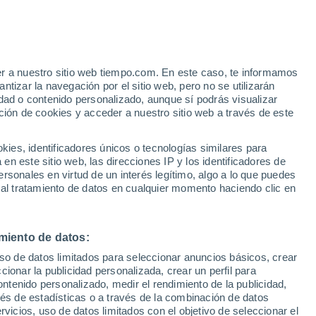
er a nuestro sitio web tiempo.com. En este caso, te informamos
/h
tizar la navegación por el sitio web, pero no se utilizarán
dad o contenido personalizado, aunque sí podrás visualizar
ción de cookies y acceder a nuestro sitio web a través de este
 de
es, identificadores únicos o tecnologías similares para
n este sitio web, las direcciones IP y los identificadores de
rsonales en virtud de un interés legítimo, algo a lo que puedes
 temperatura
Radar de lluvia
Satélites
Modelos
 al tratamiento de datos en cualquier momento haciendo clic en
miento de datos:
Lunes
Martes
Miércoles
Jueves
uso de datos limitados para seleccionar anuncios básicos, crear
10 Ago
11 Ago
12 Ago
13 Ago
ccionar la publicidad personalizada, crear un perfil para
ontenido personalizado, medir el rendimiento de la publicidad,
vés de estadísticas o a través de la combinación de datos
rvicios, uso de datos limitados con el objetivo de seleccionar el