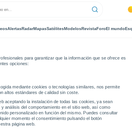
deos
Alertas
Radar
Mapas
Satélites
Modelos
Revista
Foro
El mundo
Esq
ofesionales para garantizar que la información que se ofrece es
entes opciones:
Souesmes
ecogida mediante cookies o tecnologías similares, nos permite
on altos estándares de calidad sin coste.
s
eb aceptando la instalación de todas las cookies, ya sean
 y análisis del comportamiento en el sitio web, así como
...
ntenido personalizado en función del mismo. Puedes consultar
alquier momento el consentimiento pulsando el botón
Por horas
uestra página web.
Cielos despejados en las
próximas horas