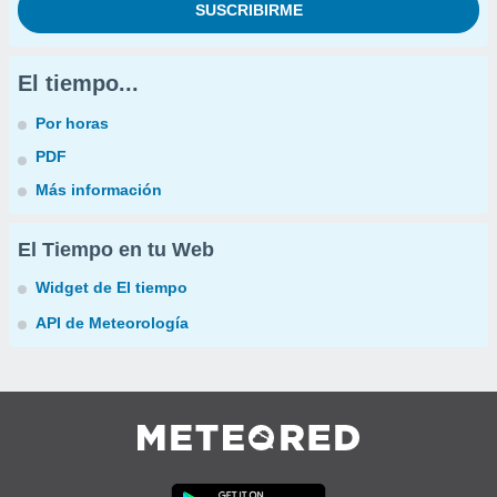
El tiempo...
Por horas
PDF
Más información
El Tiempo en tu Web
Widget de El tiempo
API de Meteorología