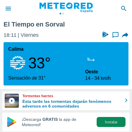
El Tiempo en Sorval
privacidad
18:11
Viernes
...
o de
tiempo.com)
borado por
Calima
es para
33°
ue la
 que se
e calidad.
Oeste
eder a este
Sensación de 31°
14
34 km/h
ediante las
opciones:
Tormentas fuertes
ookies y
Esta tarde las tormentas dejarán fenómenos
e forma
adversos en 6 comunidades
d digital
¡Descarga
GRATIS
la app de
Instalar
ada, basada
Meteored!
mación