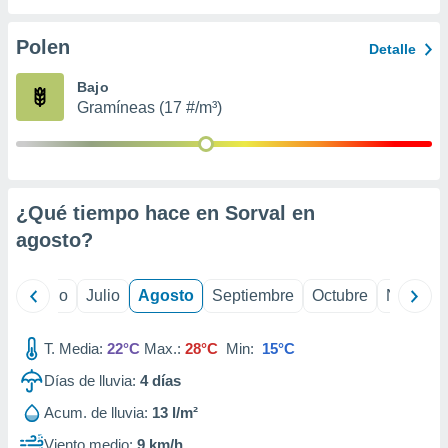
 seleccionar
o.
Polen
Detalle
calización
precisa e
Bajo
ión mediante
Gramíneas (17 #/m³)
, publicidad
dos,
 publicidad
,
¿Qué tiempo hace en Sorval en
ón de
agosto
?
 desarrollo
s.
tros 1199
yo
Junio
Julio
Agosto
Septiembre
Octubre
Noviemb
ios
T. Media:
22°C
Max.:
28°C
Min:
15°C
Días de lluvia:
4
días
Acum. de lluvia:
13 l/m²
Viento medio:
9 km/h