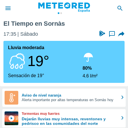
El Tiempo en Sornàs
privacidad
17:35
Sábado
...
o de
tiempo.com)
borado por
Lluvia moderada
es para
19°
ue la
 que se
e calidad.
80%
eder a este
Sensación de 19°
4.6 l/m²
ediante las
opciones:
ookies y
Aviso de nivel naranja
Alerta importante por altas temperaturas en Sornàs hoy
e forma
d digital
Tormentas muy fuertes
ada, basada
Dejarán lluvias muy intensas, reventones y
pedrisco en las comunidades del norte
mación