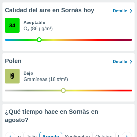
 seleccionar
o.
Calidad del aire en Sornàs hoy
Detalle
calización
precisa e
Aceptable
34
ión mediante
O₃ (86 µg/m³)
, publicidad
dos,
 publicidad
Polen
Detalle
,
ón de
Bajo
 desarrollo
Gramíneas (18 #/m³)
s.
tros 1199
ios
¿Qué tiempo hace en Sornàs en
agosto
?
yo
Junio
Julio
Agosto
Septiembre
Octubre
Noviemb