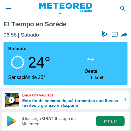
El Tiempo en Sorède
privacidad
06:58
Sábado
...
o de
tiempo.com)
borado por
Soleado
es para
24°
ue la
 que se
e calidad.
Oeste
eder a este
Sensación de 25°
1
6 km/h
ediante las
opciones:
Llega una vaguada
ookies y
Este fin de semana dejará tormentas con lluvias
e forma
fuertes y granizo en España
d digital
¡Descarga
GRATIS
la app de
Instalar
ada, basada
Meteored!
mación