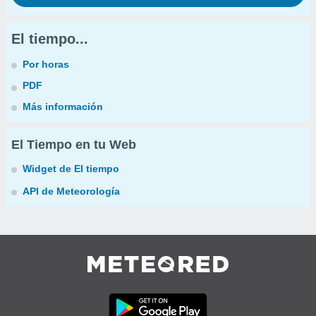
El tiempo...
Por horas
PDF
Más información
El Tiempo en tu Web
Widget de El tiempo
API de Meteorología