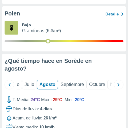
 seleccionar
o.
Polen
Detalle
calización
precisa e
Bajo
ión mediante
Gramíneas (6 #/m³)
, publicidad
dos,
 publicidad
,
¿Qué tiempo hace en Sorède en
ón de
agosto
?
 desarrollo
s.
tros 1199
yo
Junio
Julio
Agosto
Septiembre
Octubre
Noviemb
ios
T. Media:
24°C
Max.:
29°C
Min:
20°C
Días de lluvia:
4
días
Acum. de lluvia:
26 l/m²
Viento medio:
10 km/h