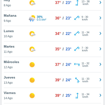
13
-
38
37°
/
23°
km/h
8 Ago
do en
 mismo.
sultar más
Mañana
30%
9
-
30
36°
/
23°
 en nuestra
0.5 l/m²
km/h
9 Ago
 Cookies
y
ualquier
Lunes
11
-
34
34°
/
22°
km/h
10 Ago
ento
 botón
ación de
Martes
7
-
30
35°
/
23°
kies
km/h
11 Ago
 disponible
e nuestra
Miércoles
11
-
32
.
37°
/
24°
km/h
12 Ago
IVAMENTE,
Jueves
11
-
33
39°
/
24°
km/h
13 Ago
as
 a cookies
Viernes
11
-
34
39°
/
25°
km/h
 no aceptar
14 Ago
ón de