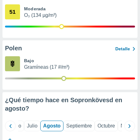
 seleccionar
o.
Moderada
51
O₃ (134 µg/m³)
calización
precisa e
ión mediante
, publicidad
Polen
Detalle
dos,
 publicidad
Bajo
,
Gramíneas (17 #/m³)
ón de
 desarrollo
s.
tros 1199
ios
¿Qué tiempo hace en Sopronkövesd en
agosto
?
yo
Junio
Julio
Agosto
Septiembre
Octubre
Noviemb