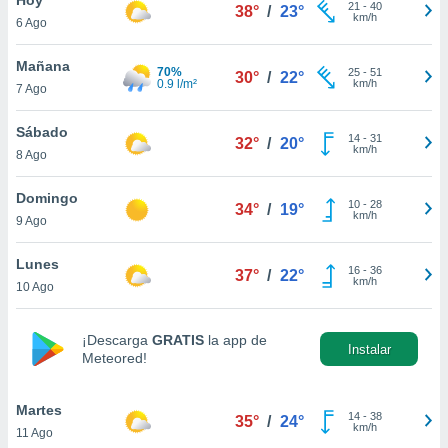
21
-
40
38°
/
23°
km/h
6 Ago
do en
 mismo.
sultar más
Mañana
70%
25
-
51
30°
/
22°
 en nuestra
0.9 l/m²
km/h
7 Ago
 Cookies
y
ualquier
Sábado
14
-
31
32°
/
20°
km/h
8 Ago
ento
 botón
ación de
Domingo
10
-
28
34°
/
19°
kies
km/h
9 Ago
 disponible
e nuestra
Lunes
16
-
36
.
37°
/
22°
km/h
10 Ago
IVAMENTE,
¡Descarga
GRATIS
la app de
Instalar
Meteored!
as
 a cookies
Martes
 no aceptar
14
-
38
35°
/
24°
km/h
11 Ago
ón de