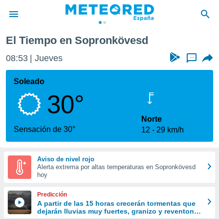
El Tiempo en Sopronkövesd
privacidad
08:53
Jueves
...
o de
tiempo.com)
borado por
Soleado
es para
30°
ue la
 que se
e calidad.
Norte
eder a este
Sensación de 30°
12
29 km/h
ediante las
opciones:
Aviso de nivel rojo
ookies y
Alerta extrema por altas temperaturas en Sopronkövesd
e forma
hoy
d digital
Predicción
ada, basada
A partir de las 15 horas crecerán tormentas que
dejarán lluvias muy fuertes, granizo y reventones
mación