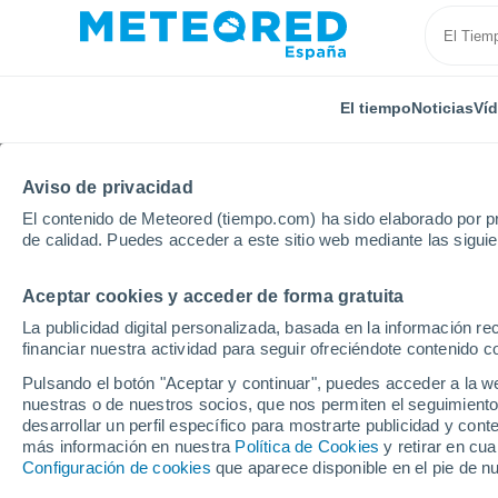
El tiempo
Noticias
Ví
Aviso de privacidad
El contenido de Meteored (tiempo.com) ha sido elaborado por pr
de calidad. Puedes acceder a este sitio web mediante las sigui
Aceptar cookies y acceder de forma gratuita
Inicio
Colombia
Atlántico
Soplaviento
La publicidad digital personalizada, basada en la información r
financiar nuestra actividad para seguir ofreciéndote contenido c
El Tiempo en Soplavie
Pulsando el botón "Aceptar y continuar", puedes acceder a la w
nuestras o de nuestros socios, que nos permiten el seguimiento
12:35
Sábado
desarrollar un perfil específico para mostrarte publicidad y co
más información en nuestra
Política de Cookies
y retirar en cu
Configuración de cookies
que aparece disponible en el pie de n
Soleado