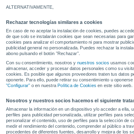
38°
ALTERNATIVAMENTE,
Rechazar tecnologías similares a cookies
UV
10 ¡Mu
Alto!
En caso de no aceptar la instalación de cookies, puedes acced
Sensación de 40°
FPS
25-50
de que solo se instalarán cookies que sean necesarias para garan
cookies para analizar el comportamiento ni para mostrar publici
publicidad general no personalizada. Puedes rechazar la instala
abono pulsando el botón "Rechazar".
Tormentas muy fuertes
Dejarán lluvias muy intensas, reventones y
Con su consentimiento, nosotros y
nuestros socios
usamos cooki
pedrisco en las comunidades del norte
almacenar, acceder y procesar datos personales como su visita e
cookies. Es posible que algunos proveedores traten tus datos pe
El Tiempo 1 - 7 días
Por horas
Actualidad
Mapa d
oponerte. Para ello, puede retirar su consentimiento u oponerse
"Configurar"
o en nuestra
Política de Cookies
en este sitio web.
Nosotros y nuestros socios hacemos el siguiente trata
Mañana
Lunes
Hoy
Almacenar la información en un dispositivo y/o acceder a ella, 
9 Ago
10 Ago
8 Ago
perfiles para publicidad personalizada, utilizar perfiles para sele
personalizar el contenido, uso de perfiles para la selección de c
medir el rendimiento del contenido, comprender al público a tra
procedentes de diferentes fuentes, desarrollo y mejora de los se
70%