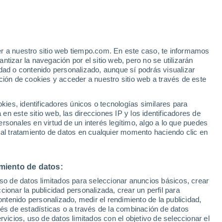
y
er a nuestro sitio web tiempo.com. En este caso, te informamos
tizar la navegación por el sitio web, pero no se utilizarán
dad o contenido personalizado, aunque sí podrás visualizar
ción de cookies y acceder a nuestro sitio web a través de este
es, identificadores únicos o tecnologías similares para
n este sitio web, las direcciones IP y los identificadores de
rsonales en virtud de un interés legítimo, algo a lo que puedes
e nubosidad
Radar de lluvia
Satélites
Modelos
 al tratamiento de datos en cualquier momento haciendo clic en
miento de datos:
Martes
Miércoles
Jueves
Viernes
uso de datos limitados para seleccionar anuncios básicos, crear
11 Ago
12 Ago
13 Ago
14 Ago
ccionar la publicidad personalizada, crear un perfil para
ontenido personalizado, medir el rendimiento de la publicidad,
vés de estadísticas o a través de la combinación de datos
rvicios, uso de datos limitados con el objetivo de seleccionar el
80%
90%
90%
90%