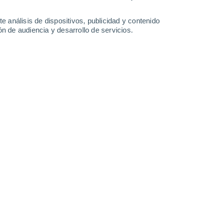
0.8 l/m²
1.7 l/m²
1.1 l/m²
2.9 l/m²
39°
/
28°
40°
/
28°
38°
/
27°
37°
/
28°
e análisis de dispositivos, publicidad y contenido
n de audiencia y desarrollo de servicios.
-
48
km/h
15
-
39
km/h
13
-
37
km/h
14
-
35
km/h
gosto
Sureste
10 ¡Muy Alto!
4
-
23 km/h
FPS:
25-50
Este
8 ¡Muy Alto!
3
-
20 km/h
FPS:
25-50
Este
5 Medio
4
-
21 km/h
FPS:
6-10
Noreste
2 Bajo
22
-
42 km/h
FPS:
no