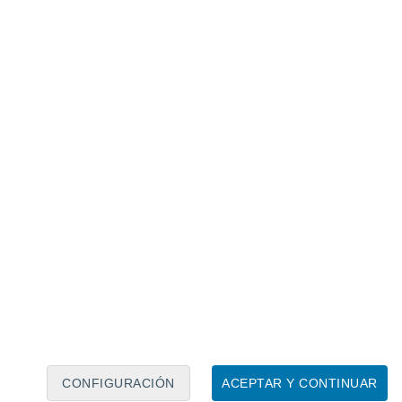
Calendario lunar
Lun
Mar
Mié
Jue
Vie
Sáb
Dom
8
9
10
11
12
13
14
15
16
17
18
19
20
21
CONFIGURACIÓN
ACEPTAR Y CONTINUAR