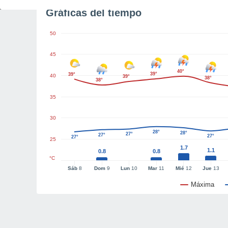
Gráficas del tiempo
50
45
40°
39°
39°
40
39°
38°
38°
35
30
28°
28°
27°
27°
27°
27°
25
1.7
1.1
0.8
0.8
°C
Sáb
8
Dom
9
Lun
10
Mar
11
Mié
12
Jue
13
Máxima