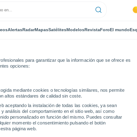
deos
Alertas
Radar
Mapas
Satélites
Modelos
Revista
Foro
El mundo
Esq
ofesionales para garantizar que la información que se ofrece es
entes opciones:
ecogida mediante cookies o tecnologías similares, nos permite
on altos estándares de calidad sin coste.
nto
eb aceptando la instalación de todas las cookies, ya sean
 y análisis del comportamiento en el sitio web, así como
...
ntenido personalizado en función del mismo. Puedes consultar
alquier momento el consentimiento pulsando el botón
Por horas
uestra página web.
Calor Húmedo Sofocante en las
próximas horas