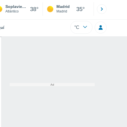
Soplaviento
Madrid
Barcelona
38°
35°
Atlántico
Madrid
Barcelona
°C
uí