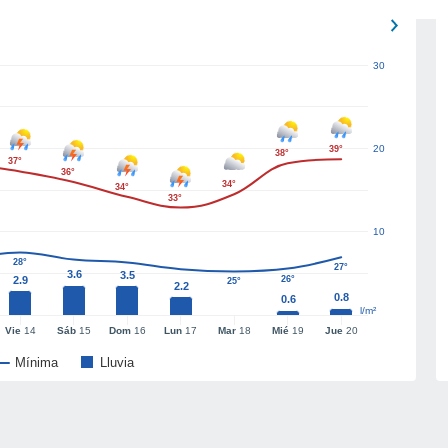
30
20
39°
38°
37°
36°
34°
34°
33°
10
28°
27°
3.6
3.5
2.9
26°
25°
2.2
0.8
0.6
l/m²
Vie
14
Sáb
15
Dom
16
Lun
17
Mar
18
Mié
19
Jue
20
Mínima
Lluvia