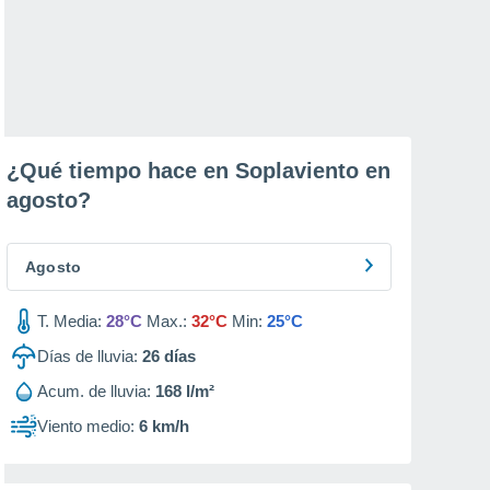
¿Qué tiempo hace en Soplaviento en
agosto
?
Agosto
T. Media:
28°C
Max.:
32°C
Min:
25°C
Días de lluvia:
26
días
Acum. de lluvia:
168 l/m²
Viento medio:
6 km/h