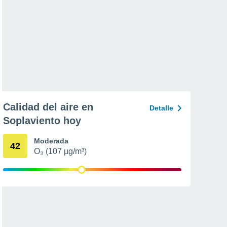
Calidad del aire en
Detalle
Soplaviento hoy
Moderada
42
O₃ (107 µg/m³)