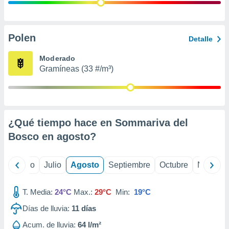
 seleccionar
o.
calización
precisa e
Polen
Detalle
ión mediante
Moderado
, publicidad
Gramíneas (33 #/m³)
dos,
 publicidad
,
ón de
¿Qué tiempo hace en Sommariva del
 desarrollo
s.
Bosco en
agosto
?
tros 1199
ios
yo
Junio
Julio
Agosto
Septiembre
Octubre
Noviemb
T. Media:
24°C
Max.:
29°C
Min:
19°C
Días de lluvia:
11
días
Acum. de lluvia:
64 l/m²