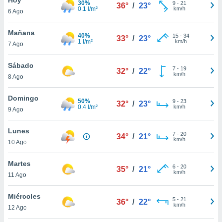
30%
9
-
21
36°
/
23°
0.1 l/m²
km/h
6 Ago
do en
 mismo.
sultar más
Mañana
40%
15
-
34
33°
/
23°
 en nuestra
1 l/m²
km/h
7 Ago
 Cookies
y
ualquier
Sábado
7
-
19
32°
/
22°
km/h
8 Ago
ento
 botón
ación de
Domingo
50%
9
-
23
32°
/
23°
kies
0.4 l/m²
km/h
9 Ago
 disponible
e nuestra
Lunes
7
-
20
.
34°
/
21°
km/h
10 Ago
IVAMENTE,
Martes
6
-
20
35°
/
21°
km/h
11 Ago
as
 a cookies
Miércoles
5
-
21
36°
/
22°
km/h
 no aceptar
12 Ago
ón de