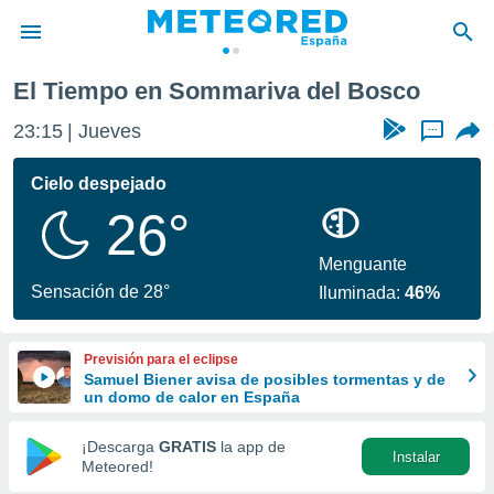
El Tiempo en Sommariva del Bosco
privacidad
23:15
Jueves
...
o de
tiempo.com)
borado por
Cielo despejado
es para
26°
ue la
 que se
e calidad.
Menguante
eder a este
Sensación de 28°
Iluminada:
46%
ediante las
opciones:
Previsión para el eclipse
ookies y
Samuel Biener avisa de posibles tormentas y de
e forma
un domo de calor en España
d digital
¡Descarga
GRATIS
la app de
Instalar
ada, basada
Meteored!
mación