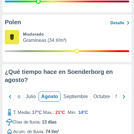
 seleccionar
o.
calización
precisa e
Polen
Detalle
ión mediante
Moderado
, publicidad
Gramíneas (34 #/m³)
dos,
 publicidad
,
ón de
¿Qué tiempo hace en Soenderborg en
 desarrollo
s.
agosto
?
tros 1199
ios
yo
Junio
Julio
Agosto
Septiembre
Octubre
Noviemb
T. Media:
17°C
Max.:
21°C
Min:
14°C
Días de lluvia:
13
días
Acum. de lluvia:
74 l/m²