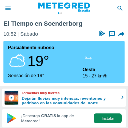
El Tiempo en Soenderborg
privacidad
10:52
Sábado
...
o de
tiempo.com)
borado por
Parcialmente nuboso
es para
19°
ue la
 que se
e calidad.
Oeste
eder a este
Sensación de 19°
15
27 km/h
ediante las
opciones:
Tormentas muy fuertes
ookies y
Dejarán lluvias muy intensas, reventones y
e forma
pedrisco en las comunidades del norte
d digital
¡Descarga
GRATIS
la app de
Instalar
ada, basada
Meteored!
mación