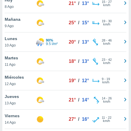
15
-
27
21°
/
13°
km/h
8 Ago
do en
 mismo.
sultar más
Mañana
19
-
30
25°
/
15°
 en nuestra
km/h
9 Ago
 Cookies
y
ualquier
Lunes
90%
28
-
46
20°
/
13°
9.5 l/m²
km/h
10 Ago
ento
 botón
ación de
Martes
23
-
42
18°
/
13°
kies
km/h
11 Ago
 disponible
e nuestra
Miércoles
9
-
19
.
19°
/
12°
km/h
12 Ago
IVAMENTE,
Jueves
14
-
26
21°
/
14°
km/h
13 Ago
as
 a cookies
Viernes
11
-
22
27°
/
16°
km/h
 no aceptar
14 Ago
ón de