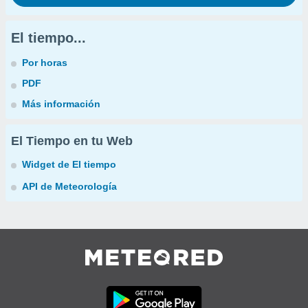
El tiempo...
Por horas
PDF
Más información
El Tiempo en tu Web
Widget de El tiempo
API de Meteorología