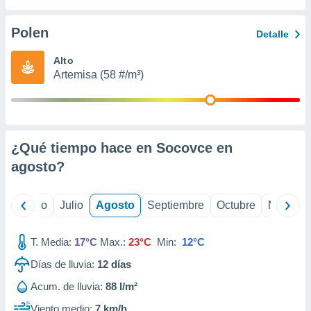
 seleccionar
o.
Polen
Detalle
calización
precisa e
Alto
ión mediante
Artemisa (58 #/m³)
, publicidad
dos,
 publicidad
,
¿Qué tiempo hace en Socovce en
ón de
agosto
?
 desarrollo
s.
tros 1199
yo
Junio
Julio
Agosto
Septiembre
Octubre
Noviemb
ios
T. Media:
17°C
Max.:
23°C
Min:
12°C
Días de lluvia:
12
días
Acum. de lluvia:
88 l/m²
Viento medio:
7 km/h