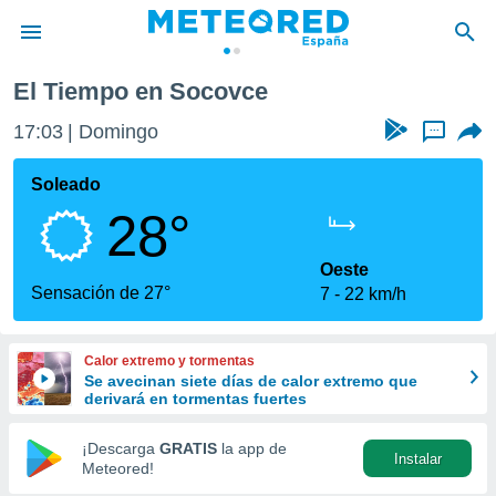
El Tiempo en Socovce
privacidad
17:03
Domingo
...
o de
tiempo.com)
borado por
Soleado
es para
28°
ue la
 que se
e calidad.
Oeste
eder a este
Sensación de 27°
7
22 km/h
ediante las
opciones:
Calor extremo y tormentas
ookies y
Se avecinan siete días de calor extremo que
e forma
derivará en tormentas fuertes
d digital
¡Descarga
GRATIS
la app de
Instalar
ada, basada
Meteored!
mación