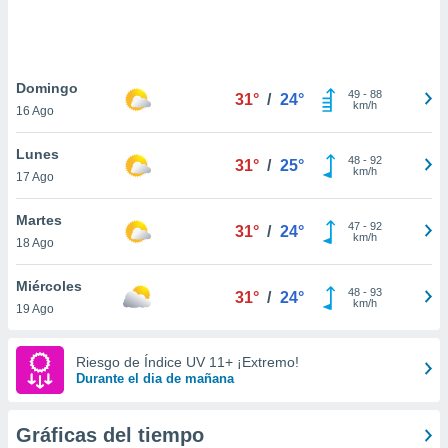
 botón
.
nto,
Domingo
49
-
88
31°
/
24°
km/h
16 Ago
cios
kies,
Lunes
ores únicos
48
-
92
31°
/
25°
km/h
17 Ago
as similares
nar,
rocesar
Martes
47
-
92
31°
/
24°
onales como
km/h
18 Ago
 este sitio
recciones IP
Miércoles
ficadores de
48
-
93
31°
/
24°
km/h
19 Ago
 posible
s
 traten tus
Riesgo de Índice UV 11+ ¡Extremo!
nales en
Durante el dia de mañana
 interés
go a lo que
nerte. Para
Gráficas del tiempo
retirar su