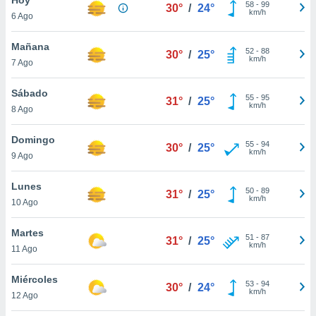
58
-
99
30°
/
24°
km/h
6 Ago
do en
 mismo.
sultar más
Mañana
52
-
88
30°
/
25°
 en nuestra
km/h
7 Ago
 Cookies
y
ualquier
Sábado
55
-
95
31°
/
25°
km/h
8 Ago
ento
 botón
ación de
Domingo
55
-
94
30°
/
25°
kies
km/h
9 Ago
 disponible
e nuestra
Lunes
50
-
89
.
31°
/
25°
km/h
10 Ago
IVAMENTE,
Martes
51
-
87
31°
/
25°
km/h
11 Ago
as
 a cookies
Miércoles
53
-
94
30°
/
24°
km/h
 no aceptar
12 Ago
ón de