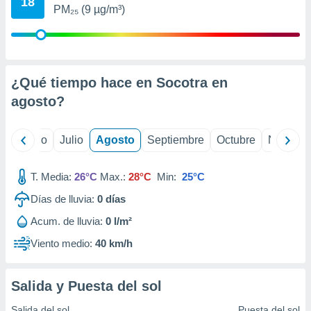
18
 seleccionar
PM₂₅ (9 µg/m³)
o.
calización
precisa e
ión mediante
¿Qué tiempo hace en Socotra en
, publicidad
agosto
?
dos,
 publicidad
yo
Junio
Julio
Agosto
Septiembre
Octubre
Noviemb
,
ón de
 desarrollo
T. Media:
26°C
Max.:
28°C
Min:
25°C
s.
Días de lluvia:
0
días
tros 1199
ios
Acum. de lluvia:
0 l/m²
Viento medio:
40 km/h
Salida y Puesta del sol
Salida del sol
Puesta del sol