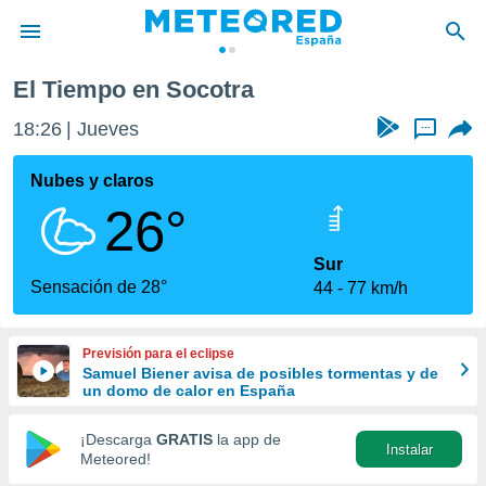
El Tiempo en Socotra
privacidad
18:26
Jueves
...
o de
tiempo.com)
borado por
Nubes y claros
es para
26°
ue la
 que se
e calidad.
Sur
eder a este
Sensación de 28°
44
77 km/h
ediante las
opciones:
Previsión para el eclipse
ookies y
Samuel Biener avisa de posibles tormentas y de
e forma
un domo de calor en España
d digital
¡Descarga
GRATIS
la app de
Instalar
ada, basada
Meteored!
mación