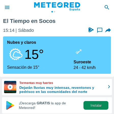
El Tiempo en Socos
privacidad
15:14
Sábado
...
o de
tiempo.com)
borado por
Nubes y claros
es para
15°
ue la
 que se
e calidad.
Suroeste
eder a este
Sensación de 15°
24
42 km/h
ediante las
opciones:
Tormentas muy fuertes
ookies y
Dejarán lluvias muy intensas, reventones y
e forma
pedrisco en las comunidades del norte
d digital
¡Descarga
GRATIS
la app de
Instalar
ada, basada
Meteored!
mación