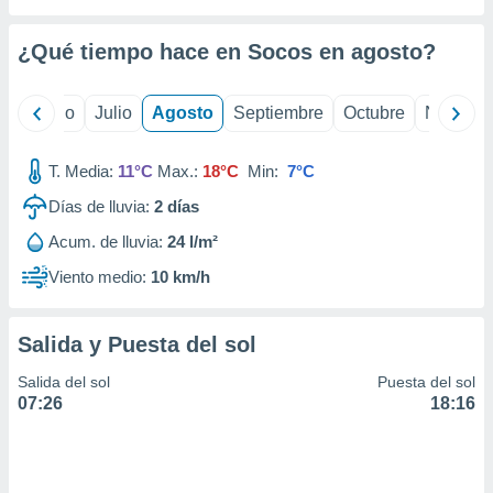
 seleccionar
o.
¿Qué tiempo hace en Socos en
agosto
?
calización
precisa e
ión mediante
yo
Junio
Julio
Agosto
Septiembre
Octubre
Noviemb
, publicidad
T. Media:
11°C
Max.:
18°C
Min:
7°C
dos,
 publicidad
Días de lluvia:
2
días
,
Acum. de lluvia:
24 l/m²
ón de
 desarrollo
Viento medio:
10 km/h
s.
tros 1199
Salida y Puesta del sol
ios
Salida del sol
Puesta del sol
07:26
18:16