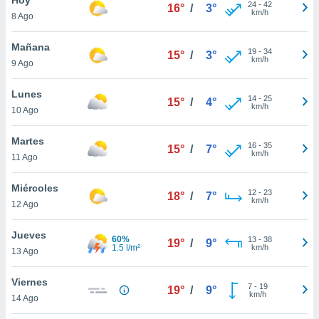
24
-
42
16°
/
3°
km/h
8 Ago
do en
 mismo.
sultar más
Mañana
19
-
34
15°
/
3°
 en nuestra
km/h
9 Ago
 Cookies
y
ualquier
Lunes
14
-
25
15°
/
4°
km/h
10 Ago
ento
 botón
ación de
Martes
16
-
35
15°
/
7°
kies
km/h
11 Ago
 disponible
e nuestra
Miércoles
12
-
23
.
18°
/
7°
km/h
12 Ago
IVAMENTE,
Jueves
60%
13
-
38
19°
/
9°
1.5 l/m²
km/h
13 Ago
as
 a cookies
Viernes
7
-
19
19°
/
9°
km/h
 no aceptar
14 Ago
ón de