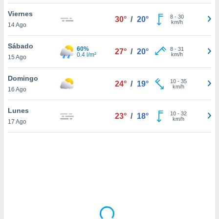
uedes
uestro sitio
Viernes
8
-
30
30°
/
20°
.com. En
km/h
14 Ago
te
 de que
Sábado
60%
talarán
8
-
31
27°
/
20°
0.4 l/m²
km/h
15 Ago
e sean
para
a
Domingo
10
-
35
24°
/
19°
por el sitio
km/h
16 Ago
o se
cookies para
Lunes
10
-
32
23°
/
18°
km/h
17 Ago
nto ni para
licidad o
ado, aunque
sualizar
general no
ada. Puedes
 instalación
y acceder a
io web a
ste abono