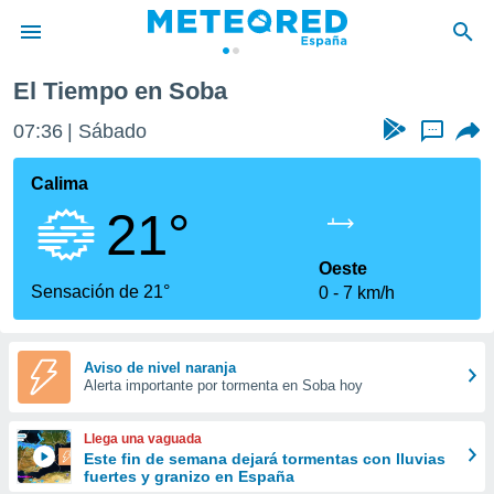
El Tiempo en Soba
privacidad
07:36
Sábado
...
o de
tiempo.com)
borado por
Calima
es para
21°
ue la
 que se
e calidad.
Oeste
eder a este
Sensación de 21°
0
7 km/h
ediante las
opciones:
ookies y
Aviso de nivel naranja
Alerta importante por tormenta en Soba hoy
e forma
d digital
Llega una vaguada
ada, basada
Este fin de semana dejará tormentas con lluvias
fuertes y granizo en España
mación