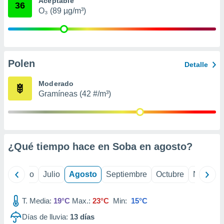
Aceptable
 seleccionar
36
o.
O₃ (89 µg/m³)
calización
precisa e
ión mediante
Polen
, publicidad
Detalle
dos,
Moderado
 publicidad
Gramíneas (42 #/m³)
,
ón de
 desarrollo
s.
¿Qué tiempo hace en Soba en
agosto
?
tros 1199
ios
yo
Junio
Julio
Agosto
Septiembre
Octubre
Noviemb
T. Media:
19°C
Max.:
23°C
Min:
15°C
Días de lluvia:
13
días