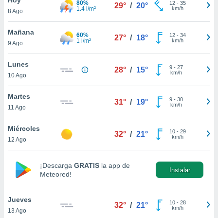
80%
12
-
35
29°
/
20°
1.4 l/m²
km/h
8 Ago
do en
 mismo.
sultar más
Mañana
60%
12
-
34
27°
/
18°
 en nuestra
1 l/m²
km/h
9 Ago
 Cookies
y
ualquier
Lunes
9
-
27
28°
/
15°
km/h
10 Ago
ento
 botón
ación de
Martes
9
-
30
31°
/
19°
kies
km/h
11 Ago
 disponible
e nuestra
Miércoles
10
-
29
.
32°
/
21°
km/h
12 Ago
IVAMENTE,
¡Descarga
GRATIS
la app de
Instalar
Meteored!
as
 a cookies
Jueves
 no aceptar
10
-
28
32°
/
21°
km/h
13 Ago
ón de