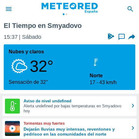
El Tiempo en Smyadovo
privacidad
15:37
Sábado
...
o de
tiempo.com)
borado por
Nubes y claros
es para
32°
ue la
 que se
e calidad.
Norte
eder a este
Sensación de 32°
17
43 km/h
ediante las
opciones:
Aviso de nivel undefined
ookies y
Alerta undefined por bajas temperaturas en Smyadovo
e forma
hoy
d digital
Tormentas muy fuertes
ada, basada
Dejarán lluvias muy intensas, reventones y
pedrisco en las comunidades del norte
mación