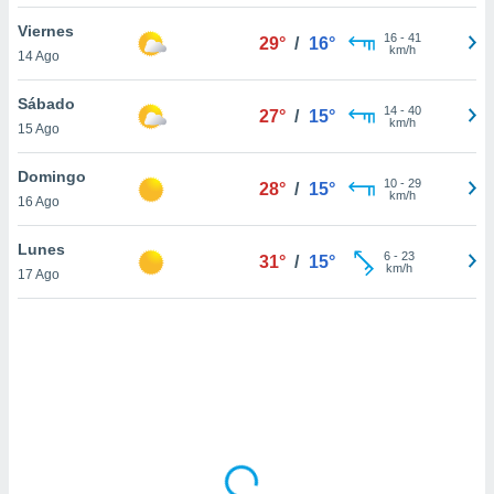
uedes
uestro sitio
Viernes
16
-
41
29°
/
16°
.com. En
km/h
14 Ago
te
 de que
Sábado
talarán
14
-
40
27°
/
15°
km/h
15 Ago
e sean
para
a
Domingo
10
-
29
28°
/
15°
por el sitio
km/h
16 Ago
o se
cookies para
Lunes
6
-
23
31°
/
15°
km/h
17 Ago
nto ni para
licidad o
ado, aunque
sualizar
general no
ada. Puedes
 instalación
y acceder a
io web a
ste abono