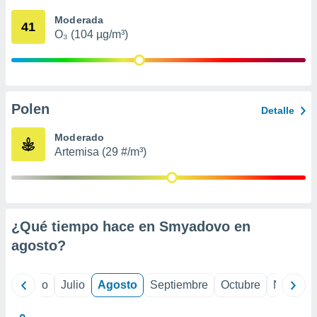
 seleccionar
o.
Moderada
41
O₃ (104 µg/m³)
calización
precisa e
ión mediante
, publicidad
Polen
Detalle
dos,
 publicidad
Moderado
,
Artemisa (29 #/m³)
ón de
 desarrollo
s.
tros 1199
ios
¿Qué tiempo hace en Smyadovo en
agosto
?
yo
Junio
Julio
Agosto
Septiembre
Octubre
Noviemb