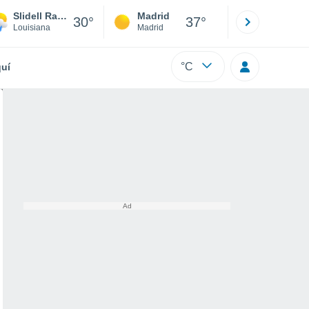
Slidell Radar Site
Madrid
Barcelona
30°
37°
Louisiana
Madrid
Barcelona
°C
uí