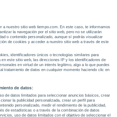
er a nuestro sitio web tiempo.com. En este caso, te informamos
tizar la navegación por el sitio web, pero no se utilizarán
dad o contenido personalizado, aunque sí podrás visualizar
ción de cookies y acceder a nuestro sitio web a través de este
es, identificadores únicos o tecnologías similares para
n este sitio web, las direcciones IP y los identificadores de
rsonales en virtud de un interés legítimo, algo a lo que puedes
 lluvia
Radar de lluvia
Satélites
Modelos
 al tratamiento de datos en cualquier momento haciendo clic en
miento de datos:
Martes
Miércoles
Jueves
Viernes
uso de datos limitados para seleccionar anuncios básicos, crear
11 Ago
12 Ago
13 Ago
14 Ago
ccionar la publicidad personalizada, crear un perfil para
ontenido personalizado, medir el rendimiento de la publicidad,
vés de estadísticas o a través de la combinación de datos
rvicios, uso de datos limitados con el objetivo de seleccionar el
80%
80%
70%
60%