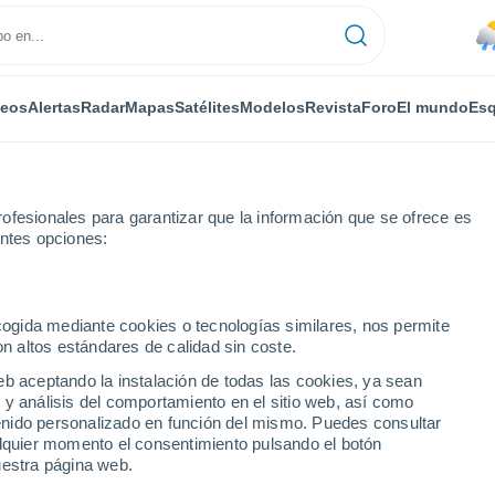
deos
Alertas
Radar
Mapas
Satélites
Modelos
Revista
Foro
El mundo
Esq
ofesionales para garantizar que la información que se ofrece es
entes opciones:
ell Radar Site
ecogida mediante cookies o tecnologías similares, nos permite
on altos estándares de calidad sin coste.
dar Site - LA
eb aceptando la instalación de todas las cookies, ya sean
 y análisis del comportamiento en el sitio web, así como
...
ntenido personalizado en función del mismo. Puedes consultar
alquier momento el consentimiento pulsando el botón
Por horas
uestra página web.
Calor Húmedo Sofocante en las
próximas horas