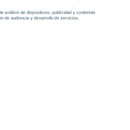
1.4 l/m²
1.5 l/m²
1 l/m²
0.2 l/m²
32°
/
26°
32°
/
27°
32°
/
26°
34°
/
27°
e análisis de dispositivos, publicidad y contenido
n de audiencia y desarrollo de servicios.
-
27
km/h
11
-
25
km/h
16
-
31
km/h
13
-
29
km/h
oy
, 8 de agosto
Este
6 Alto
7
-
18 km/h
FPS:
15-25
Este
8 ¡Muy Alto!
6
-
18 km/h
FPS:
25-50
Sureste
7 Alto
7
-
19 km/h
FPS:
15-25
Sureste
8 ¡Muy Alto!
10
-
22 km/h
FPS:
25-50