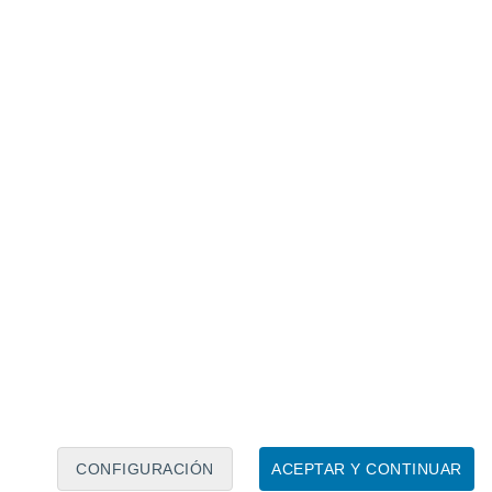
Calendario lunar
Lun
Mar
Mié
Jue
Vie
Sáb
Dom
8
9
10
11
12
13
14
15
16
17
18
19
20
21
CONFIGURACIÓN
ACEPTAR Y CONTINUAR