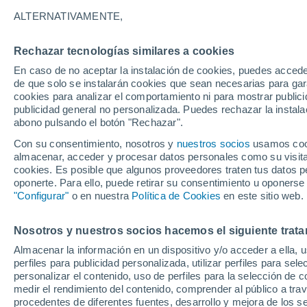
30°
ALTERNATIVAMENTE,
Rechazar tecnologías similares a cookies
30%
En caso de no aceptar la instalación de cookies, puedes acced
Sensación de 35°
0.2 l/m²
de que solo se instalarán cookies que sean necesarias para garan
cookies para analizar el comportamiento ni para mostrar publici
publicidad general no personalizada. Puedes rechazar la instala
abono pulsando el botón "Rechazar".
Tormentas muy fuertes
Dejarán lluvias muy intensas, reventones y
Con su consentimiento, nosotros y
nuestros socios
usamos cooki
pedrisco en las comunidades del norte
almacenar, acceder y procesar datos personales como su visita e
cookies. Es posible que algunos proveedores traten tus datos pe
El Tiempo 1 - 7 días
Por horas
Actualidad
Mapa de
oponerte. Para ello, puede retirar su consentimiento u oponerse
"Configurar"
o en nuestra
Política de Cookies
en este sitio web.
Nosotros y nuestros socios hacemos el siguiente trata
Mañana
Lunes
Hoy
Almacenar la información en un dispositivo y/o acceder a ella, 
9 Ago
10 Ago
8 Ago
perfiles para publicidad personalizada, utilizar perfiles para sele
personalizar el contenido, uso de perfiles para la selección de c
medir el rendimiento del contenido, comprender al público a tra
procedentes de diferentes fuentes, desarrollo y mejora de los se
80%
80%
80%