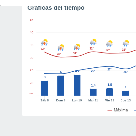
Gráficas del tiempo
45
40
35
32°
32°
32°
32°
31°
30°
30
27°
25
4.2
26°
4
26°
3
24°
20
1.5
1.4
1
°C
Sáb
8
Dom
9
Lun
10
Mar
11
Mié
12
Jue
13
Máxima