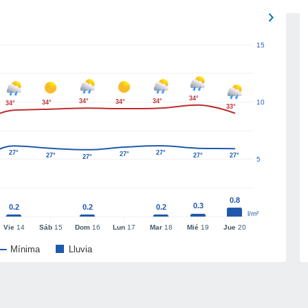
15
34°
34°
34°
34°
10
34°
34°
33°
27°
27°
27°
27°
27°
27°
27°
5
0.8
0.3
0.2
0.2
0.2
l/m²
Vie
14
Sáb
15
Dom
16
Lun
17
Mar
18
Mié
19
Jue
20
Mínima
Lluvia