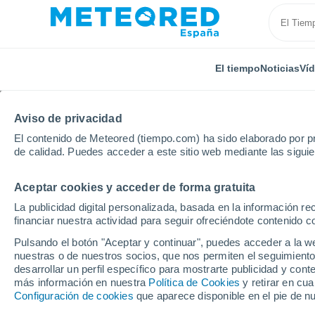
El tiempo
Noticias
Ví
Aviso de privacidad
El contenido de Meteored (tiempo.com) ha sido elaborado por pr
de calidad. Puedes acceder a este sitio web mediante las sigui
Aceptar cookies y acceder de forma gratuita
Inicio
Estados Unidos
Estado de Louisiana
Slid
La publicidad digital personalizada, basada en la información r
financiar nuestra actividad para seguir ofreciéndote contenido c
El Tiempo en Slidell Ra
Pulsando el botón "Aceptar y continuar", puedes acceder a la w
nuestras o de nuestros socios, que nos permiten el seguimiento
10:42
Sábado
desarrollar un perfil específico para mostrarte publicidad y co
más información en nuestra
Política de Cookies
y retirar en cu
Configuración de cookies
que aparece disponible en el pie de n
Lluvia débil