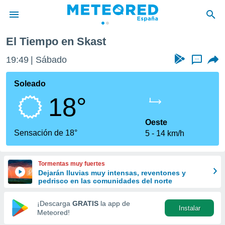
El Tiempo en Skast
privacidad
19:49
Sábado
...
o de
tiempo.com)
borado por
Soleado
es para
18°
ue la
 que se
e calidad.
Oeste
eder a este
Sensación de 18°
5
14 km/h
ediante las
opciones:
Tormentas muy fuertes
ookies y
Dejarán lluvias muy intensas, reventones y
e forma
pedrisco en las comunidades del norte
d digital
¡Descarga
GRATIS
la app de
Instalar
ada, basada
Meteored!
mación