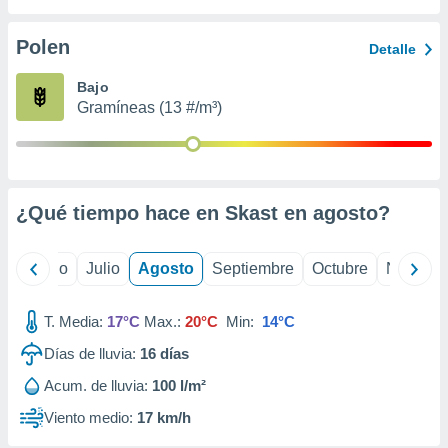
 seleccionar
o.
Polen
Detalle
calización
precisa e
Bajo
ión mediante
Gramíneas (13 #/m³)
, publicidad
dos,
 publicidad
,
¿Qué tiempo hace en Skast en
agosto
?
ón de
 desarrollo
s.
yo
Junio
Julio
Agosto
Septiembre
Octubre
Noviemb
tros 1199
ios
T. Media:
17°C
Max.:
20°C
Min:
14°C
Días de lluvia:
16
días
Acum. de lluvia:
100 l/m²
Viento medio:
17 km/h