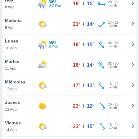
30%
20
-
29
19°
/
15°
0.2 l/m²
km/h
8 Ago
do en
 mismo.
sultar más
Mañana
17
-
27
21°
/
14°
 en nuestra
km/h
9 Ago
 Cookies
y
ualquier
Lunes
90%
35
-
56
19°
/
15°
8 l/m²
km/h
10 Ago
ento
 botón
ación de
Martes
32
-
50
16°
/
14°
kies
km/h
11 Ago
 disponible
e nuestra
Miércoles
13
-
22
.
17°
/
13°
km/h
12 Ago
IVAMENTE,
Jueves
16
-
25
23°
/
12°
km/h
13 Ago
as
 a cookies
Viernes
15
-
24
23°
/
15°
km/h
 no aceptar
14 Ago
ón de