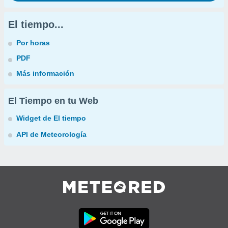
El tiempo...
Por horas
PDF
Más información
El Tiempo en tu Web
Widget de El tiempo
API de Meteorología