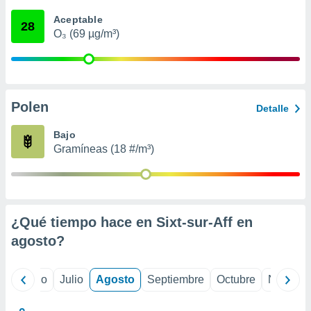
 seleccionar
o.
Aceptable
28
O₃ (69 µg/m³)
calización
precisa e
ión mediante
, publicidad
Polen
Detalle
dos,
 publicidad
Bajo
,
Gramíneas (18 #/m³)
ón de
 desarrollo
s.
tros 1199
ios
¿Qué tiempo hace en Sixt-sur-Aff en
agosto
?
yo
Junio
Julio
Agosto
Septiembre
Octubre
Noviemb