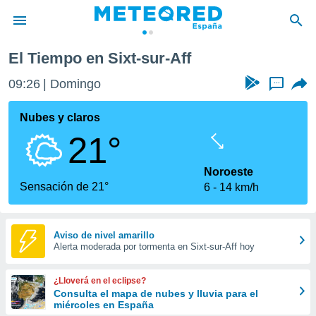
El Tiempo en Sixt-sur-Aff
privacidad
09:26
Domingo
...
o de
tiempo.com)
borado por
Nubes y claros
es para
21°
ue la
 que se
e calidad.
Noroeste
eder a este
Sensación de 21°
6
14 km/h
ediante las
opciones:
ookies y
Aviso de nivel amarillo
Alerta moderada por tormenta en Sixt-sur-Aff hoy
e forma
d digital
¿Lloverá en el eclipse?
ada, basada
Consulta el mapa de nubes y lluvia para el
miércoles en España
mación