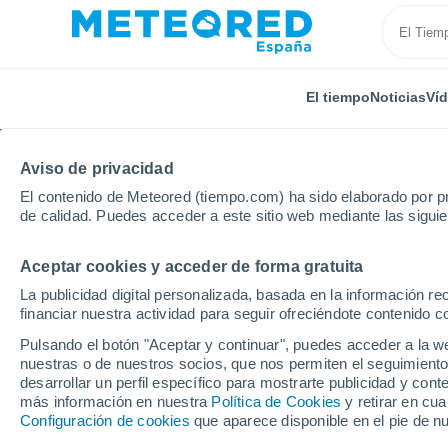
El tiempo
Noticias
Ví
Aviso de privacidad
El contenido de Meteored (tiempo.com) ha sido elaborado por pr
de calidad. Puedes acceder a este sitio web mediante las sigui
Aceptar cookies y acceder de forma gratuita
Inicio
Bélgica
Región de Bruselas Capital
Sint-Gi
La publicidad digital personalizada, basada en la información r
financiar nuestra actividad para seguir ofreciéndote contenido c
El Tiempo en Sint-Gilli
Pulsando el botón "Aceptar y continuar", puedes acceder a la w
nuestras o de nuestros socios, que nos permiten el seguimiento
22:12
Viernes
desarrollar un perfil específico para mostrarte publicidad y co
más información en nuestra
Política de Cookies
y retirar en cu
Configuración de cookies
que aparece disponible en el pie de n
Cielo despejado