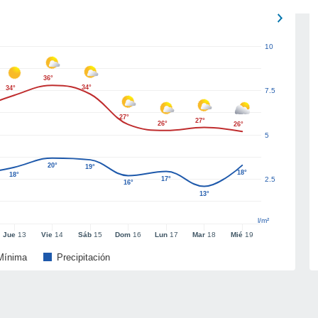
10
36°
34°
34°
7.5
27°
27°
26°
26°
5
20°
19°
18°
18°
17°
2.5
16°
13°
l/m²
Jue
13
Vie
14
Sáb
15
Dom
16
Lun
17
Mar
18
Mié
19
Mínima
Precipitación