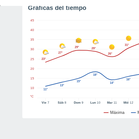
Gráficas del tiempo
45
40
35
31°
29°
29°
30
27°
26°
25
23°
20
18°
15
16°
15°
14°
13°
10
11°
°C
Vie
7
Sáb
8
Dom
9
Lun
10
Mar
11
Mié
12
Máxima