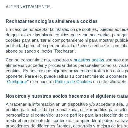
19°
ALTERNATIVAMENTE,
Rechazar tecnologías similares a cookies
Menguant
En caso de no aceptar la instalación de cookies, puedes acced
Iluminada
Sensación de 19°
de que solo se instalarán cookies que sean necesarias para garan
cookies para analizar el comportamiento ni para mostrar publici
publicidad general no personalizada. Puedes rechazar la instala
abono pulsando el botón "Rechazar".
Tormentas fuertes
Esta tarde las tormentas dejarán fenómenos
Con su consentimiento, nosotros y
nuestros socios
usamos cooki
adversos en 6 comunidades
almacenar, acceder y procesar datos personales como su visita e
cookies. Es posible que algunos proveedores traten tus datos pe
El Tiempo 1 - 7 días
Por horas
Actualidad
Mapa de
oponerte. Para ello, puede retirar su consentimiento u oponerse
"Configurar"
o en nuestra
Política de Cookies
en este sitio web.
Nosotros y nuestros socios hacemos el siguiente trata
Mañana
Domingo
Hoy
Almacenar la información en un dispositivo y/o acceder a ella, 
8 Ago
9 Ago
7 Ago
perfiles para publicidad personalizada, utilizar perfiles para sele
personalizar el contenido, uso de perfiles para la selección de c
medir el rendimiento del contenido, comprender al público a tra
procedentes de diferentes fuentes, desarrollo y mejora de los se