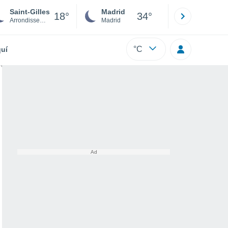
Saint-Gilles
Madrid
Barcelona
18°
34°
Arrondissement Brussel-Hoofdstad
Madrid
Barcelona
°C
uí