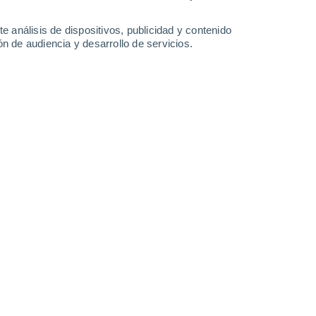
29°
/
18°
26°
/
14°
31°
/
16°
34°
/
18°
e análisis de dispositivos, publicidad y contenido
n de audiencia y desarrollo de servicios.
-
40
km/h
14
-
35
km/h
13
-
36
km/h
11
-
22
km/h
sto
Norte
3 Medio
°
7
-
22 km/h
FPS:
6-10
Norte
2 Bajo
°
8
-
23 km/h
FPS:
no
Norte
1 Bajo
°
8
-
23 km/h
FPS:
no
Noreste
0 Bajo
°
7
-
20 km/h
FPS:
no