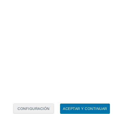
Calendario lunar
Lun
Mar
Mié
Jue
Vie
Sáb
Dom
7
8
9
10
11
12
13
14
15
16
17
18
19
20
CONFIGURACIÓN
ACEPTAR Y CONTINUAR