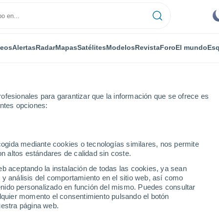
deos
Alertas
Radar
Mapas
Satélites
Modelos
Revista
Foro
El mundo
Esq
ofesionales para garantizar que la información que se ofrece es
entes opciones:
llis
ecogida mediante cookies o tecnologías similares, nos permite
on altos estándares de calidad sin coste.
s
eb aceptando la instalación de todas las cookies, ya sean
 y análisis del comportamiento en el sitio web, así como
...
ntenido personalizado en función del mismo. Puedes consultar
alquier momento el consentimiento pulsando el botón
Por horas
uestra página web.
Cielos despejados en las
próximas horas