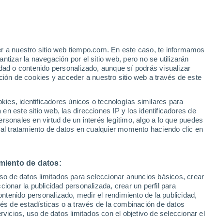
e
er a nuestro sitio web tiempo.com. En este caso, te informamos
:
35%
tizar la navegación por el sitio web, pero no se utilizarán
dad o contenido personalizado, aunque sí podrás visualizar
ción de cookies y acceder a nuestro sitio web a través de este
es, identificadores únicos o tecnologías similares para
n este sitio web, las direcciones IP y los identificadores de
rsonales en virtud de un interés legítimo, algo a lo que puedes
 temperatura
Radar de lluvia
Satélites
Modelos
 al tratamiento de datos en cualquier momento haciendo clic en
miento de datos:
Lunes
Martes
Miércoles
Jueves
uso de datos limitados para seleccionar anuncios básicos, crear
10 Ago
11 Ago
12 Ago
13 Ago
ccionar la publicidad personalizada, crear un perfil para
ontenido personalizado, medir el rendimiento de la publicidad,
vés de estadísticas o a través de la combinación de datos
rvicios, uso de datos limitados con el objetivo de seleccionar el