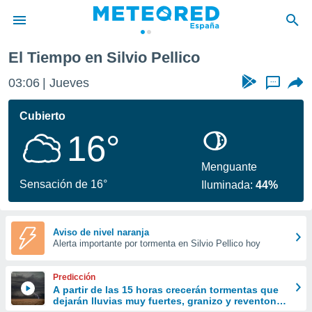
El Tiempo en Silvio Pellico
privacidad
03:06
Jueves
...
o de
tiempo.com)
borado por
Cubierto
es para
16°
ue la
 que se
e calidad.
Menguante
eder a este
Sensación de 16°
Iluminada:
44%
ediante las
opciones:
ookies y
Aviso de nivel naranja
Alerta importante por tormenta en Silvio Pellico hoy
e forma
d digital
Predicción
ada, basada
A partir de las 15 horas crecerán tormentas que
dejarán lluvias muy fuertes, granizo y reventones
mación