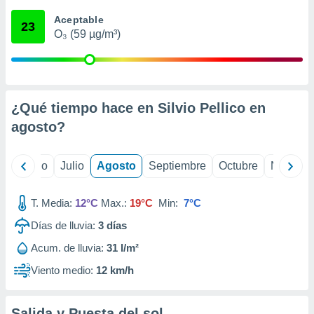
 seleccionar
o.
Aceptable
23
O₃ (59 µg/m³)
calización
precisa e
ión mediante
, publicidad
¿Qué tiempo hace en Silvio Pellico en
dos,
agosto
?
 publicidad
,
ón de
yo
Junio
Julio
Agosto
Septiembre
Octubre
Noviemb
 desarrollo
s.
T. Media:
12°C
Max.:
19°C
Min:
7°C
tros 1199
ios
Días de lluvia:
3
días
Acum. de lluvia:
31 l/m²
Viento medio:
12 km/h
Salida y Puesta del sol