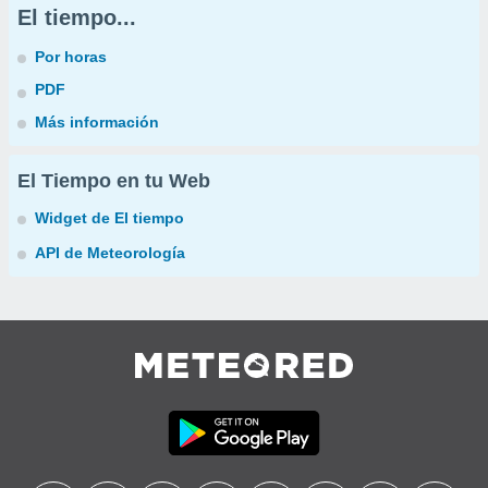
El tiempo...
Por horas
PDF
Más información
El Tiempo en tu Web
Widget de El tiempo
API de Meteorología