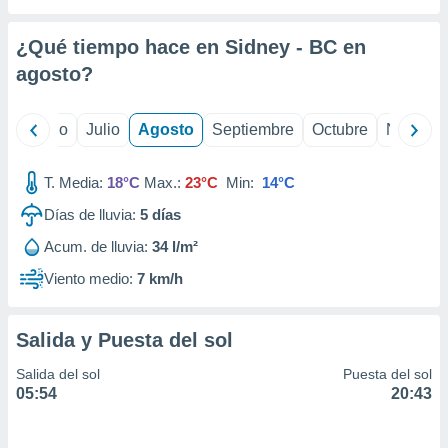
 seleccionar
o.
¿Qué tiempo hace en Sidney - BC en
calización
precisa e
agosto
?
ión mediante
, publicidad
yo
Junio
Julio
Agosto
Septiembre
Octubre
Noviemb
dos,
T. Media:
18°C
Max.:
23°C
Min:
14°C
 publicidad
,
Días de lluvia:
5
días
ón de
 desarrollo
Acum. de lluvia:
34 l/m²
s.
Viento medio:
7 km/h
tros 1199
ios
Salida y Puesta del sol
Salida del sol
Puesta del sol
05:54
20:43