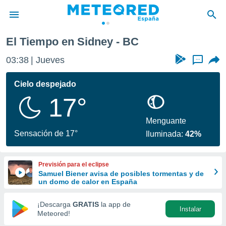
El Tiempo en Sidney - BC
privacidad
03:38
Jueves
...
o de
tiempo.com)
borado por
Cielo despejado
es para
17°
ue la
 que se
e calidad.
Menguante
eder a este
Sensación de 17°
Iluminada:
42%
ediante las
opciones:
Previsión para el eclipse
ookies y
Samuel Biener avisa de posibles tormentas y de
e forma
un domo de calor en España
d digital
¡Descarga
GRATIS
la app de
Instalar
ada, basada
Meteored!
mación