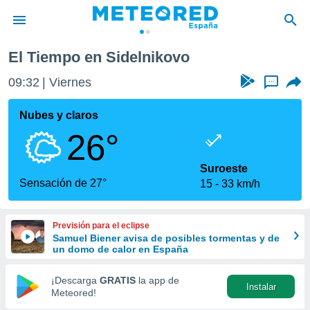
El Tiempo en Sidelnikovo
privacidad
09:32
Viernes
...
o de
tiempo.com)
borado por
Nubes y claros
es para
26°
ue la
 que se
e calidad.
Suroeste
eder a este
Sensación de 27°
15
33 km/h
ediante las
opciones:
Previsión para el eclipse
ookies y
Samuel Biener avisa de posibles tormentas y de
e forma
un domo de calor en España
d digital
¡Descarga
GRATIS
la app de
Instalar
ada, basada
Meteored!
mación