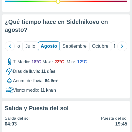
 seleccionar
o.
calización
precisa e
¿Qué tiempo hace en Sidelnikovo en
ión mediante
agosto
?
, publicidad
yo
Junio
Julio
Agosto
Septiembre
Octubre
Noviemb
dos,
 publicidad
,
T. Media:
18°C
Max.:
22°C
Min:
12°C
ón de
Días de lluvia:
11
días
 desarrollo
s.
Acum. de lluvia:
64 l/m²
tros 1199
Viento medio:
11 km/h
ios
Salida y Puesta del sol
Salida del sol
Puesta del sol
04:03
19:45