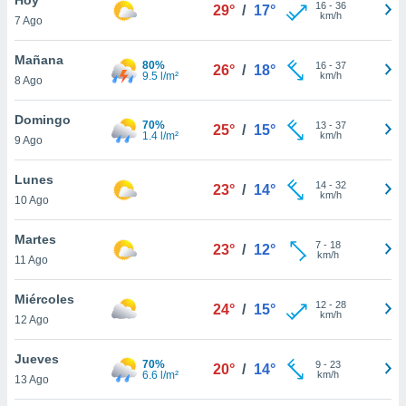
16
-
36
29°
/
17°
km/h
7 Ago
do en
 mismo.
sultar más
Mañana
80%
16
-
37
26°
/
18°
 en nuestra
9.5 l/m²
km/h
8 Ago
 Cookies
y
ualquier
Domingo
70%
13
-
37
25°
/
15°
1.4 l/m²
km/h
9 Ago
ento
 botón
ación de
Lunes
14
-
32
23°
/
14°
kies
km/h
10 Ago
 disponible
e nuestra
Martes
7
-
18
.
23°
/
12°
km/h
11 Ago
IVAMENTE,
Miércoles
12
-
28
24°
/
15°
km/h
12 Ago
as
 a cookies
Jueves
70%
9
-
23
20°
/
14°
6.6 l/m²
km/h
 no aceptar
13 Ago
ón de