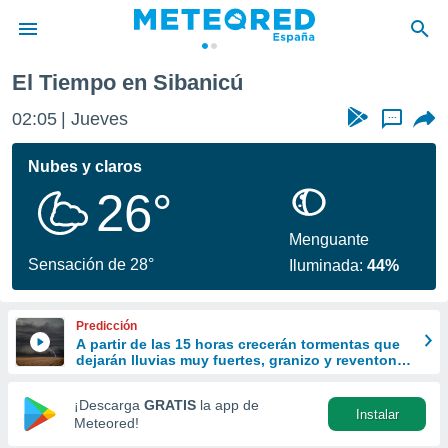
El Tiempo en Sibanicú
privacidad
02:05
Jueves
...
o de
tiempo.com)
borado por
Nubes y claros
es para
26°
ue la
 que se
e calidad.
Menguante
eder a este
Sensación de 28°
Iluminada:
44%
ediante las
opciones:
Predicción
ookies y
A partir de las 15 horas crecerán tormentas que
e forma
dejarán lluvias muy fuertes, granizo y reventones
en el este peninsular
d digital
¡Descarga
GRATIS
la app de
Instalar
ada, basada
Meteored!
mación