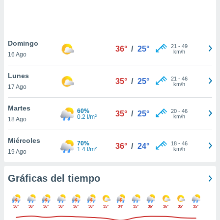
 botón
.
nto,
Domingo
21
-
49
36°
/
25°
km/h
16 Ago
cios
kies,
Lunes
ores únicos
21
-
46
35°
/
25°
km/h
17 Ago
as similares
nar,
rocesar
Martes
60%
20
-
46
35°
/
25°
onales como
0.2 l/m²
km/h
18 Ago
 este sitio
recciones IP
Miércoles
ficadores de
70%
18
-
46
36°
/
24°
1.4 l/m²
km/h
19 Ago
 posible
s
 traten tus
Gráficas del tiempo
nales en
 interés
go a lo que
36°
36°
36°
36°
36°
36°
35°
34°
35°
36°
36°
35°
35°
nerte. Para
retirar su