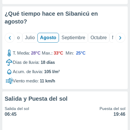
 seleccionar
o.
¿Qué tiempo hace en Sibanicú en
calización
precisa e
agosto
?
ión mediante
, publicidad
yo
Junio
Julio
Agosto
Septiembre
Octubre
Noviemb
dos,
T. Media:
28°C
Max.:
33°C
Min:
25°C
 publicidad
,
Días de lluvia:
18
días
ón de
 desarrollo
Acum. de lluvia:
105 l/m²
s.
Viento medio:
11 km/h
tros 1199
ios
Salida y Puesta del sol
Salida del sol
Puesta del sol
06:45
19:46