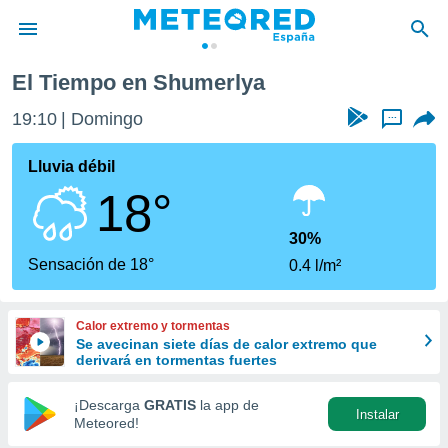
El Tiempo en Shumerlya
privacidad
19:10
Domingo
...
o de
tiempo.com)
borado por
Lluvia débil
es para
18°
ue la
 que se
e calidad.
30%
eder a este
Sensación de 18°
0.4 l/m²
ediante las
opciones:
Calor extremo y tormentas
ookies y
Se avecinan siete días de calor extremo que
e forma
derivará en tormentas fuertes
d digital
¡Descarga
GRATIS
la app de
Instalar
ada, basada
Meteored!
mación