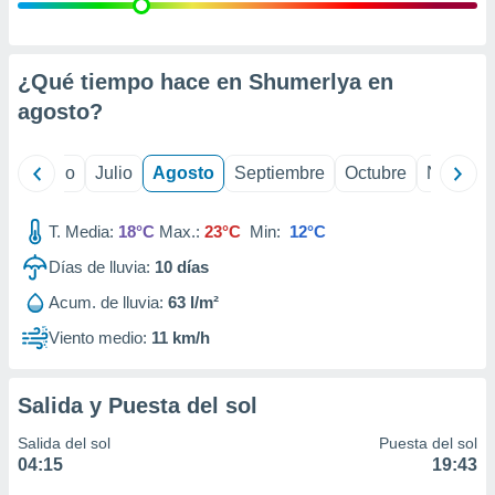
 seleccionar
o.
calización
precisa e
¿Qué tiempo hace en Shumerlya en
ión mediante
agosto
?
, publicidad
yo
Junio
Julio
Agosto
Septiembre
Octubre
Noviemb
dos,
 publicidad
,
T. Media:
18°C
Max.:
23°C
Min:
12°C
ón de
Días de lluvia:
10
días
 desarrollo
s.
Acum. de lluvia:
63 l/m²
tros 1199
Viento medio:
11 km/h
ios
Salida y Puesta del sol
Salida del sol
Puesta del sol
04:15
19:43