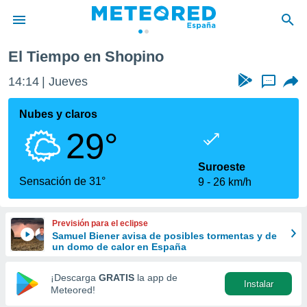
El Tiempo en Shopino
privacidad
14:14
Jueves
...
o de
tiempo.com)
borado por
Nubes y claros
es para
29°
ue la
 que se
e calidad.
Suroeste
eder a este
Sensación de 31°
9
26 km/h
ediante las
opciones:
Previsión para el eclipse
ookies y
Samuel Biener avisa de posibles tormentas y de
e forma
un domo de calor en España
d digital
¡Descarga
GRATIS
la app de
Instalar
ada, basada
Meteored!
mación