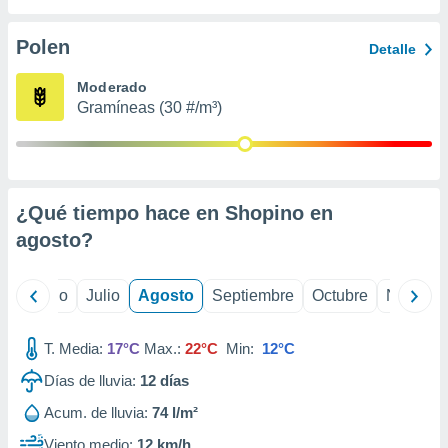
 seleccionar
o.
Polen
Detalle
calización
precisa e
Moderado
ión mediante
Gramíneas (30 #/m³)
, publicidad
dos,
 publicidad
,
¿Qué tiempo hace en Shopino en
ón de
agosto
?
 desarrollo
s.
tros 1199
yo
Junio
Julio
Agosto
Septiembre
Octubre
Noviemb
ios
T. Media:
17°C
Max.:
22°C
Min:
12°C
Días de lluvia:
12
días
Acum. de lluvia:
74 l/m²
Viento medio:
12 km/h