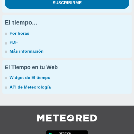
El tiempo...
Por horas
PDF
Más información
El Tiempo en tu Web
Widget de El tiempo
API de Meteorología