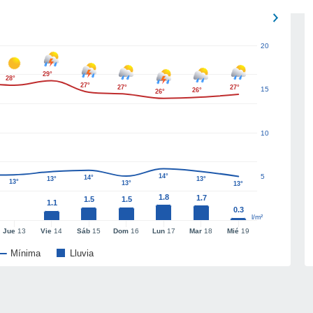
20
29°
28°
27°
27°
27°
15
26°
26°
10
14°
5
14°
13°
13°
13°
13°
13°
1.8
1.7
1.5
1.5
1.1
0.3
l/m²
Jue
13
Vie
14
Sáb
15
Dom
16
Lun
17
Mar
18
Mié
19
Mínima
Lluvia