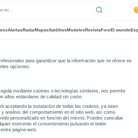
deos
Alertas
Radar
Mapas
Satélites
Modelos
Revista
Foro
El mundo
Esq
ofesionales para garantizar que la información que se ofrece es
entes opciones:
ecogida mediante cookies o tecnologías similares, nos permite
on altos estándares de calidad sin coste.
an
eb aceptando la instalación de todas las cookies, ya sean
 y análisis del comportamiento en el sitio web, así como
...
ntenido personalizado en función del mismo. Puedes consultar
alquier momento el consentimiento pulsando el botón
Por horas
uestra página web.
Lluvias débiles en las próximas
horas