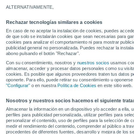
21°
ALTERNATIVAMENTE,
Rechazar tecnologías similares a cookies
Noreste
En caso de no aceptar la instalación de cookies, puedes acced
Sensación de 21°
13
-
30 km
de que solo se instalarán cookies que sean necesarias para garan
cookies para analizar el comportamiento ni para mostrar publici
publicidad general no personalizada. Puedes rechazar la instala
abono pulsando el botón "Rechazar".
Previsión para el eclipse
Samuel Biener avisa de posibles tormentas y
Con su consentimiento, nosotros y
nuestros socios
usamos cooki
un domo de calor en España
almacenar, acceder y procesar datos personales como su visita e
cookies. Es posible que algunos proveedores traten tus datos pe
El Tiempo 1 - 7 días
Por horas
Actualidad
Mapa d
oponerte. Para ello, puede retirar su consentimiento u oponerse
"Configurar"
o en nuestra
Política de Cookies
en este sitio web.
Nosotros y nuestros socios hacemos el siguiente trata
Mañana
Domingo
Hoy
Almacenar la información en un dispositivo y/o acceder a ella, 
8 Ago
9 Ago
7 Ago
perfiles para publicidad personalizada, utilizar perfiles para sele
personalizar el contenido, uso de perfiles para la selección de c
medir el rendimiento del contenido, comprender al público a tra
procedentes de diferentes fuentes, desarrollo y mejora de los se
90%
40%