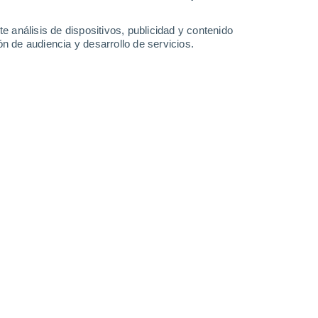
2 l/m²
2.7 l/m²
28°
/
14°
26°
/
14°
29°
/
13°
28°
/
13°
e análisis de dispositivos, publicidad y contenido
n de audiencia y desarrollo de servicios.
-
39
km/h
8
-
33
km/h
13
-
30
km/h
15
-
35
km/h
gosto
Noreste
2 Bajo
13
-
30 km/h
FPS:
no
Noreste
4 Medio
12
-
31 km/h
FPS:
6-10
Noreste
7 Alto
11
-
30 km/h
FPS:
15-25
Este
8 ¡Muy Alto!
11
-
30 km/h
FPS:
25-50