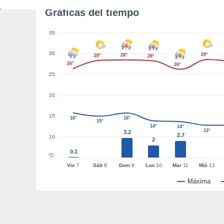
Gráficas del tiempo
35
30
29°
28°
28°
28°
26°
26°
25
20
15
16°
16°
15°
14°
14°
13°
3.2
2.7
10
2
0.1
°C
Vie
7
Sáb
8
Dom
9
Lun
10
Mar
11
Mié
12
Máxima