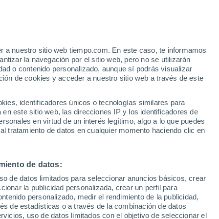
er a nuestro sitio web tiempo.com. En este caso, te informamos
/h
tizar la navegación por el sitio web, pero no se utilizarán
dad o contenido personalizado, aunque sí podrás visualizar
ción de cookies y acceder a nuestro sitio web a través de este
 de
es, identificadores únicos o tecnologías similares para
n este sitio web, las direcciones IP y los identificadores de
rsonales en virtud de un interés legítimo, algo a lo que puedes
e nubosidad
Radar de lluvia
Satélites
Modelos
 al tratamiento de datos en cualquier momento haciendo clic en
miento de datos:
Lunes
Martes
Miércoles
Jueves
uso de datos limitados para seleccionar anuncios básicos, crear
10 Ago
11 Ago
12 Ago
13 Ago
ccionar la publicidad personalizada, crear un perfil para
ontenido personalizado, medir el rendimiento de la publicidad,
vés de estadísticas o a través de la combinación de datos
rvicios, uso de datos limitados con el objetivo de seleccionar el
90%
90%