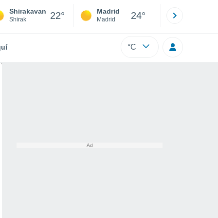
Shirakavan
Madrid
Barcelona
22°
24°
Shirak
Madrid
Barcelona
°C
uí