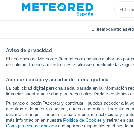
El tiempo
Noticias
Ví
Aviso de privacidad
El contenido de Meteored (tiempo.com) ha sido elaborado por pr
de calidad. Puedes acceder a este sitio web mediante las sigui
Aceptar cookies y acceder de forma gratuita
Inicio
Armenia
Provincia de Shirak
Shirakavan
La publicidad digital personalizada, basada en la información r
financiar nuestra actividad para seguir ofreciéndote contenido c
El Tiempo en Shirakav
Pulsando el botón "Aceptar y continuar", puedes acceder a la w
nuestras o de nuestros socios, que nos permiten el seguimiento
09:27
Viernes
desarrollar un perfil específico para mostrarte publicidad y co
más información en nuestra
Política de Cookies
y retirar en cu
Configuración de cookies
que aparece disponible en el pie de n
Soleado