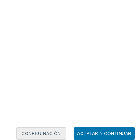
Calendario lunar
Lun
Mar
Mié
Jue
Vie
Sáb
Dom
7
8
9
10
11
12
13
14
15
16
17
18
19
20
CONFIGURACIÓN
ACEPTAR Y CONTINUAR